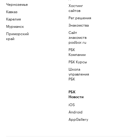
Черноземье
Хостинг
сайтов
Кавказ
Рег.решения
Карелия
Знакомства
Мурманск
Сайт
Приморский
знакомств
край
podbor.ru
РБК
Компании
РБК Курсы
Школа
управления
РБК
РБК
Новости
iOS
Android
AppGallery