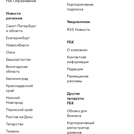
РБК Образование
Корпоративная
подписка
Новости
регионов
Уведомления
Санкт-Петербург
RSS Новости
и область
Екатеринбург
РБК
Новосибирск
О компании
Омск
Контактная
Башкортостан
информация
Вологодская
Редакция
область
Размещение
Калининград
рекламы
Краснодарский
край
Другие
Нижний
продукты
Новгород
РБК
Пермский край
Облако для
бизнеса
Ростов-на-Дону
Корпоративный
Татарстан
регистратор
Тюмень
доменов