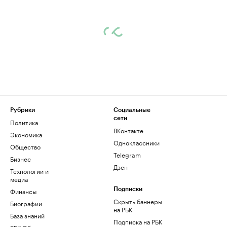
Рубрики
Социальные
сети
Политика
ВКонтакте
Экономика
Одноклассники
Общество
Telegram
Бизнес
Дзен
Технологии и
медиа
Финансы
Подписки
Скрыть баннеры
Биографии
на РБК
База знаний
Подписка на РБК