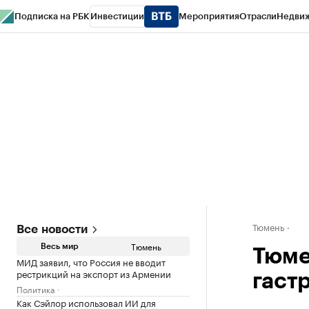
Подписка на РБК
Инвестиции
Мероприятия
Отрасли
Недви
РБК Life
Тренды
Визионеры
Национальные проекты
Город
Стиль
Кр
Конференции СПб
Спецпроекты
Проверка контрагентов
Политика
Тюмень
Все новости
Тюмень
Весь мир
Тюме
МИД заявил, что Россия не вводит
рестрикций на экспорт из Армении
гаст
Политика
Как Сэйлор использовал ИИ для