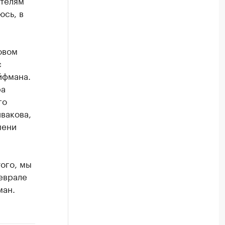
ителям
юсь, в
овом
с
йфмана.
ра
го
вакова,
мени
ого, мы
феврале
ман.