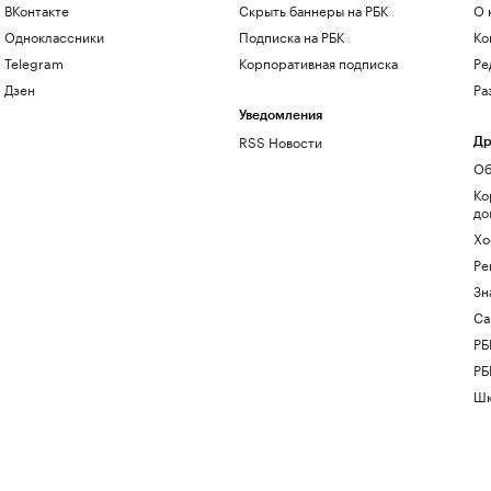
ВКонтакте
Скрыть баннеры на РБК
О 
Одноклассники
Подписка на РБК
Ко
Telegram
Корпоративная подписка
Ре
Дзен
Ра
Уведомления
RSS Новости
Др
Об
Ко
до
Хо
Ре
Зн
Са
РБ
РБ
Шк