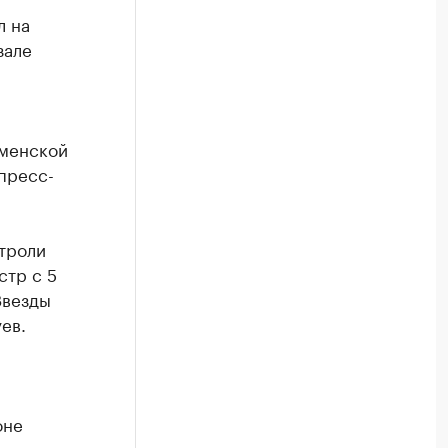
л на
зале
,
юменской
пресс-
троли
стр с 5
Звезды
ев.
оне