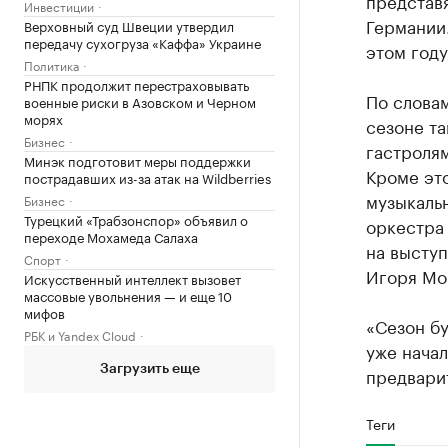
представ
Инвестиции
Германии.
Верховный суд Швеции утвердил
передачу сухогруза «Каффа» Украине
этом году
Политика
РНПК продолжит перестраховывать
По слова
военные риски в Азовском и Черном
морях
сезоне та
Бизнес
гастролям
Минэк подготовит меры поддержки
Кроме это
пострадавших из-за атак на Wildberries
музыкаль
Бизнес
Турецкий «Трабзонспор» объявил о
оркестра
переходе Мохамеда Салаха
на высту
Спорт
Игоря Мо
Искусственный интеллект вызовет
массовые увольнения — и еще 10
мифов
«Сезон бу
РБК и Yandex Cloud
уже начал
Загрузить еще
предварит
Теги