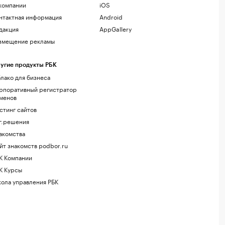
компании
iOS
нтактная информация
Android
дакция
AppGallery
змещение рекламы
угие продукты РБК
лако для бизнеса
рпоративный регистратор
менов
стинг сайтов
г.решения
акомства
йт знакомств podbor.ru
К Компании
К Курсы
ола управления РБК