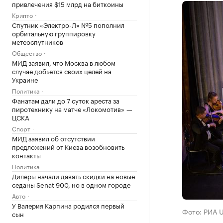
привлечения $15 млрд на биткоины
Крипто
Спутник «Электро-Л» №5 пополнил
орбитальную группировку
метеоспутников
Общество
МИД заявил, что Москва в любом
случае добьется своих целей на
Украине
Политика
Фанатам дали до 7 суток ареста за
пиротехнику на матче «Локомотив» —
ЦСКА
Спорт
МИД заявил об отсутствии
предложений от Киева возобновить
контакты
Политика
Дилеры начали давать скидки на новые
седаны Senat 900, но в одном городе
Авто
У Валерия Карпина родился первый
Фото: РИА 
сын