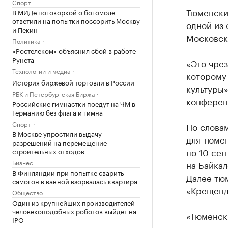
Спорт
Тюменски
В МИДе поговоркой о богомоле
ответили на попытки поссорить Москву
одной из 
и Пекин
Московск
Политика
«Ростелеком» объяснил сбой в работе
Рунета
«Это чрез
Технологии и медиа
которому 
История биржевой торговли в России
культуры»
РБК и Петербургская Биржа
конферен
Российские гимнастки поедут на ЧМ в
Германию без флага и гимна
Спорт
По словам
В Москве упростили выдачу
для тюмен
разрешений на перемещение
по 10 се
строительных отходов
Бизнес
на Байкал
В Финляндии при попытке сварить
Далее тюм
самогон в ванной взорвалась квартира
«Крещенд
Общество
Один из крупнейших производителей
человекоподобных роботов выйдет на
«Тюменск
IPO