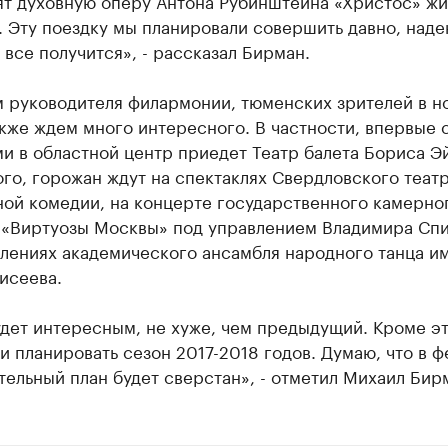
ят духовную оперу Антона Рубинштейна «Христос» ж
 Эту поездку мы планировали совершить давно, наде
 все получится», - рассказал Бирман.
м руководителя филармонии, тюменских зрителей в н
кже ждем много интересного. В частности, впервые 
и в областной центр приедет Театр балета Бориса Э
го, горожан ждут на спектаклях Свердловского теат
ной комедии, на концерте государственного камерно
 «Виртуозы Москвы» под управлением Владимира Спи
плениях академического ансамбля народного танца и
исеева.
дет интересным, не хуже, чем предыдущий. Кроме эт
и планировать сезон 2017-2018 годов. Думаю, что в 
ельный план будет сверстан», - отметил Михаил Бир