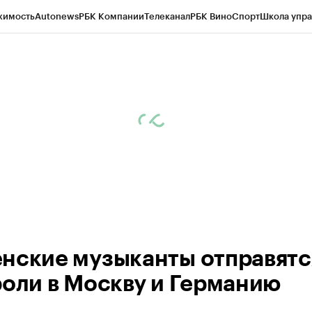
жимость
Autonews
РБК Компании
Телеканал
РБК Вино
Спорт
Школа упра
ипто
РБК Бизнес-среда
Дискуссионный клуб
Исследования
Кредитные 
Экономика
Бизнес
Технологии и медиа
Финансы
Рынок наличной валю
нские музыканты отправятс
роли в Москву и Германию