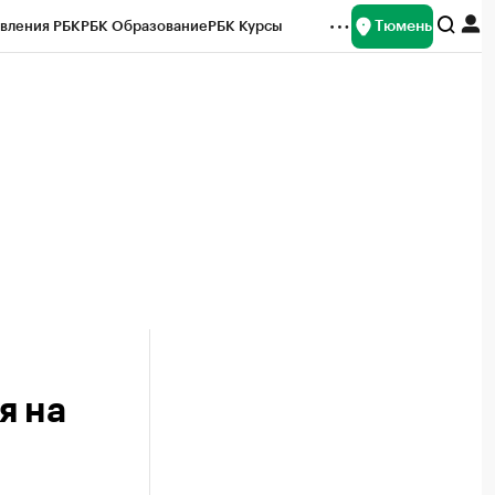
Тюмень
вления РБК
РБК Образование
РБК Курсы
рейтинги
Франшизы
Газета
Спецпроекты СПб
ты
я на