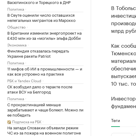
Васютинского и Торецкого в ДНР
В Тобольс
Политика
инвестици
В Сеуте оценили число оставшихся
нелегальных мигрантов из Марокко
производс
Общество
млрд руб
В Британии изменили энергопроект на
£430 млн из-за «могилы» эльфа Добби
Как сооб
Экономика
Финляндия отказалась передать
Тюменско
Украине ракеты Patriot
материал
Политика
обеспечи
11 мифов об ИИ в промышленности — и
как все устроено на практике
выпускае
РБК и Yandex Cloud
10 тыс. т
СК возбудил дело о теракте после
атаки ВСУ на Белгород
Инвестор
Политика
С прокрастинацией меньше
фундамент
зарабатывают и чаще болеют. Можно ли
ее победить
Теги
Подписка на РБК
На западе Словакии объявили режим
ЧС из-за пожара на военном полигоне