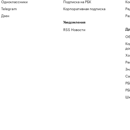
Одноклассники
Подписка на РБК
Ко
Telegram
Корпоративная подписка
Ре
Дзен
Ра
Уведомления
RSS Новости
Др
Об
Ко
до
Хо
Ре
Зн
Са
РБ
РБ
Шк