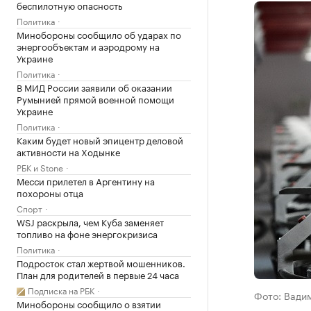
беспилотную опасность
Политика
Минобороны сообщило об ударах по
энергообъектам и аэродрому на
Украине
Политика
В МИД России заявили об оказании
Румынией прямой военной помощи
Украине
Политика
Каким будет новый эпицентр деловой
активности на Ходынке
РБК и Stone
Месси прилетел в Аргентину на
похороны отца
Спорт
WSJ раскрыла, чем Куба заменяет
топливо на фоне энергокризиса
Политика
Подросток стал жертвой мошенников.
План для родителей в первые 24 часа
Подписка на РБК
Фото: Вади
Минобороны сообщило о взятии