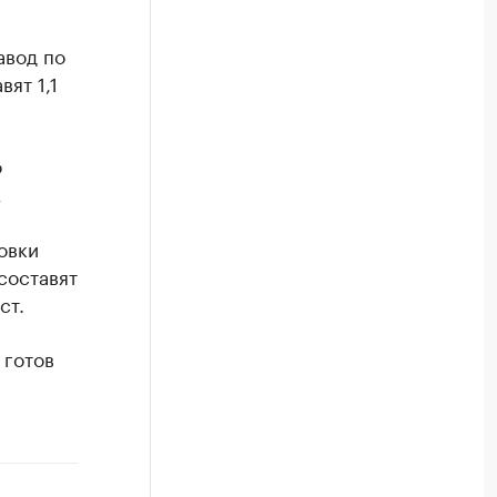
авод по
ят 1,1
о
х
овки
составят
ст.
 готов