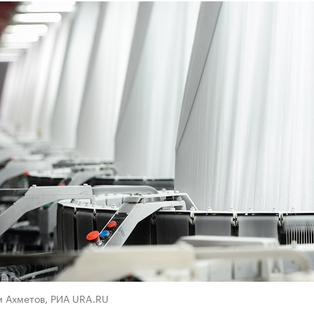
м Ахметов, РИА URA.RU