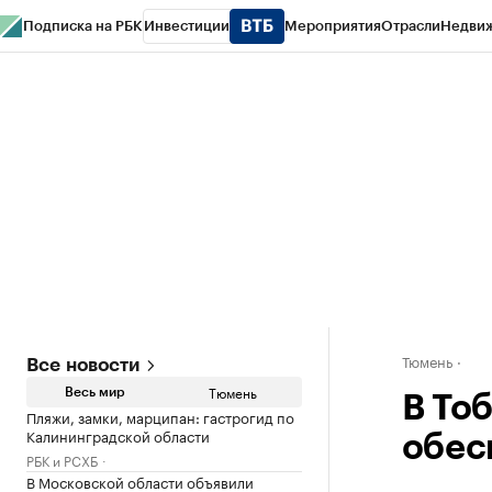
Подписка на РБК
Инвестиции
Мероприятия
Отрасли
Недви
РБК Life
Тренды
Визионеры
Национальные проекты
Город
Стиль
Кр
Конференции СПб
Спецпроекты
Проверка контрагентов
Политика
Тюмень
Все новости
Тюмень
Весь мир
В То
Пляжи, замки, марципан: гастрогид по
Калининградской области
обес
РБК и РСХБ
В Московской области объявили