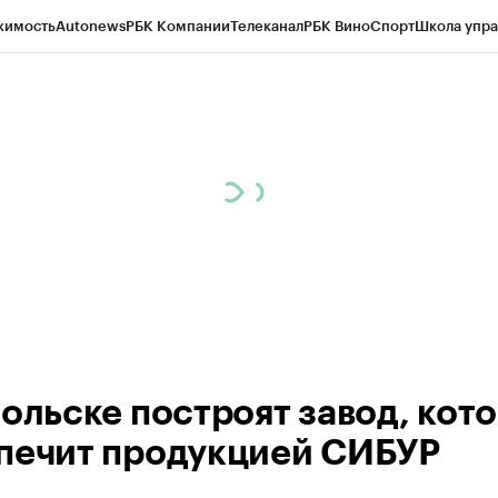
жимость
Autonews
РБК Компании
Телеканал
РБК Вино
Спорт
Школа упра
ипто
РБК Бизнес-среда
Дискуссионный клуб
Исследования
Кредитные 
Экономика
Бизнес
Технологии и медиа
Финансы
Рынок наличной валю
больске построят завод, кот
печит продукцией СИБУР