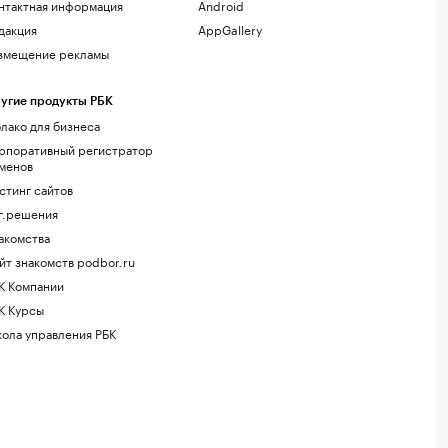
нтактная информация
Android
дакция
AppGallery
змещение рекламы
угие продукты РБК
лако для бизнеса
рпоративный регистратор
менов
стинг сайтов
г.решения
акомства
йт знакомств podbor.ru
К Компании
К Курсы
ола управления РБК