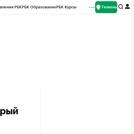
Тюмень
вления РБК
РБК Образование
РБК Курсы
рейтинги
Франшизы
Газета
Спецпроекты СПб
ты
орый