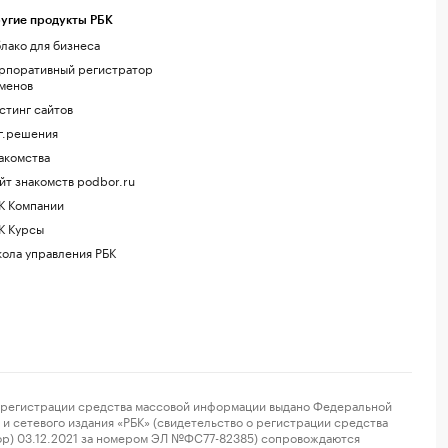
угие продукты РБК
лако для бизнеса
рпоративный регистратор
менов
стинг сайтов
г.решения
акомства
йт знакомств podbor.ru
К Компании
К Курсы
ола управления РБК
регистрации средства массовой информации выдано Федеральной
и сетевого издания «РБК» (свидетельство о регистрации средства
ор) 03.12.2021 за номером ЭЛ №ФС77-82385) сопровождаются