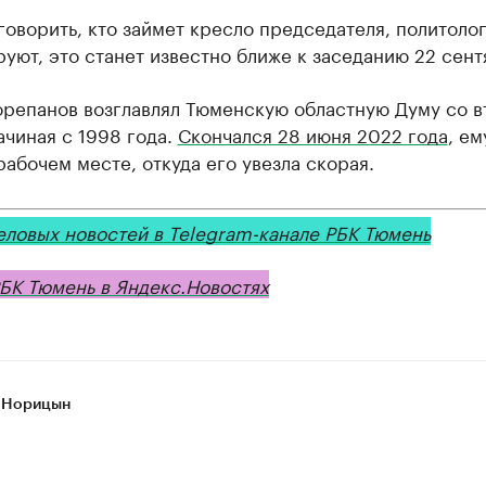
говорить, кто займет кресло председателя, политоло
уют, это станет известно ближе к заседанию 22 сент
орепанов возглавлял Тюменскую областную Думу со в
ачиная с 1998 года.
Скончался 28 июня 2022 года
, ем
рабочем месте, откуда его увезла скорая.
еловых новостей в Telegram-канале РБК Тюмень
БК Тюмень в Яндекс.Новостях
 Норицын