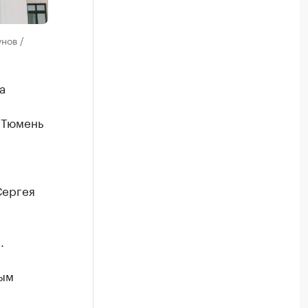
нов /
а
 Тюмень
Сергея
.
вым