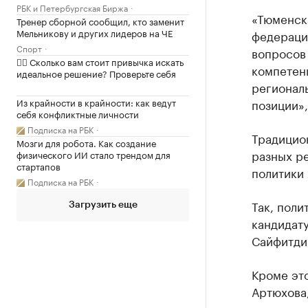
РБК и Петербургская Биржа
«Тюменска
Тренер сборной сообщил, кто заменит
Мельникову и других лидеров на ЧЕ
федерации
Спорт
вопросов 
✍🏻 Сколько вам стоит привычка искать
компетенц
идеальное решение? Проверьте себя
региональ
Из крайности в крайности: как ведут
позиции»,
себя конфликтные личности
Подписка на РБК
Традицио
Мозги для робота. Как создание
разных ре
физического ИИ стало трендом для
стартапов
политики 
Подписка на РБК
Так, пол
Загрузить еще
кандидату
Сайфитди
Кроме это
Артюхова