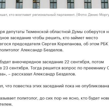
шат, кто возглавит региональный парламент. (Фото: Денис Моргу
бря депутаты Тюменской областной Думы соберутся н
ное заседание чтобы решить, кто займет место
егося председателя Сергея Корепанова, об этом РБК
политолог Александр Безделов.
будет внеочередное заседание 22 сентября, потом
е 23 сентября. Тогда решится вопрос по преемнику 
а», – рассказал Александр Безделов.
л, что повестка этих заседаний пока не опубликована
азывает политолог, до сих пор не ясно, кто будет но
телем.