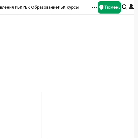
Тюмень
вления РБК
РБК Образование
РБК Курсы
рейтинги
Франшизы
Газета
Спецпроекты СПб
ты