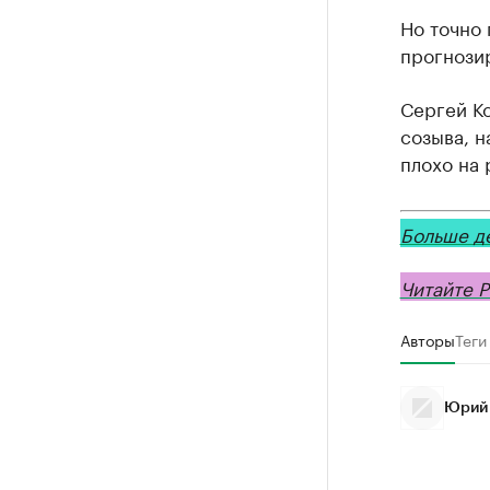
Но точно 
прогнозир
Сергей К
созыва, н
плохо на 
Больше д
Читайте Р
Авторы
Теги
Юрий