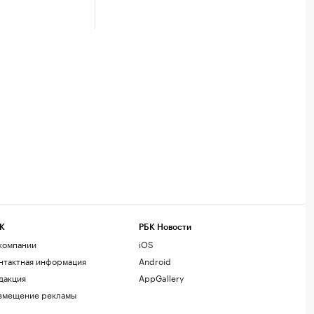
К
РБК Новости
компании
iOS
нтактная информация
Android
дакция
AppGallery
змещение рекламы