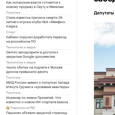
Как испанские власти готовятся к
новому прорыву в Сеуту и Мелилью
Политика
Депутаты 
Стала известна причина смерти 29-
летнего игрока клуба НБА «Мемфис»
Кларка
Спорт
Кабмин поручил доработать переход
на российское ПО
Технологии и медиа
Gemini заподозрили в доступе к
закрытым Google-документам
Технологии и медиа
Число сбитых на подлете к Москве
дронов превысило десять
Политика
МИД России заявил о попытках Запада
втянуть Грузию в «кровавые авантюры»
Политика
Инженер по имени Прометей. Что
известно о новом ИИ-стартапе Безоса
Подписка на РБК
Пашинян объявил закрытой страницу