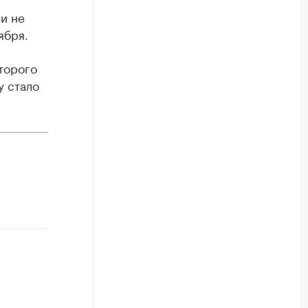
ги не
ября.
торого
у стало