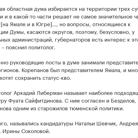
я областная дума избирается на территории трех су
 и в какой-то части решает не самое значительное ч
[на Ямале и в Югре]…, но вопросы, относящиеся к
ии Думы, касаются округов, поэтому, безусловно, у
ных администраций, губернаторов есть интерес к эт
 – пояснил политолог.
нно руководящие посты в думе занимали представит
гионов. Корепанов был представителем Ямала, и мно
хотят сохранить статус-кво.
итолог Аркадий Либерман называет наиболее подходя
ру Фуата Сайфитдинова. С ним согласен и Безделов,
нова одним из старожилов тюменской политики.
го, назывались кандидатуры Натальи Шевчик, Андрея
, Ирины Соколовой.