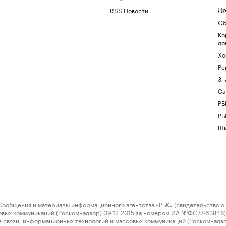
RSS Новости
Др
Об
Ко
до
Хо
Ре
Зн
Са
РБ
РБ
Шк
ения и материалы информационного агентства «РБК» (свидетельство о 
овых коммуникаций (Роскомнадзор) 09.12.2015 за номером ИА №ФС77-63848) 
 связи, информационных технологий и массовых коммуникаций (Роскомнадз