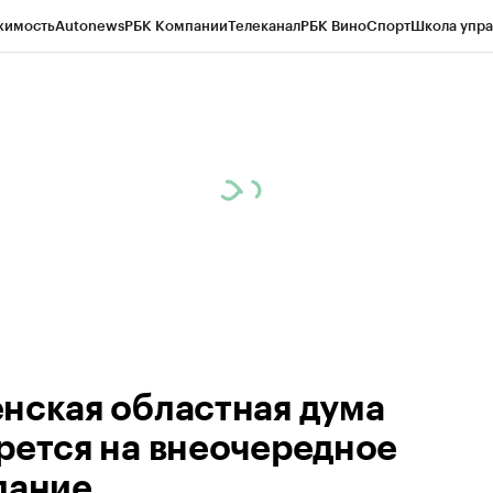
жимость
Autonews
РБК Компании
Телеканал
РБК Вино
Спорт
Школа упра
ипто
РБК Бизнес-среда
Дискуссионный клуб
Исследования
Кредитные 
Экономика
Бизнес
Технологии и медиа
Финансы
Рынок наличной валю
нская областная дума
рется на внеочередное
дание