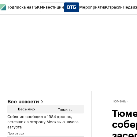
Подписка на РБК
Инвестиции
Мероприятия
Отрасли
Недви
РБК Life
Тренды
Визионеры
Национальные проекты
Город
Стиль
Кр
Конференции СПб
Спецпроекты
Проверка контрагентов
Политика
Тюмень
Все новости
Тюмень
Весь мир
Тюме
Собянин сообщил о 1984 дронах,
летевших в сторону Москвы с начала
собе
августа
Политика
засе