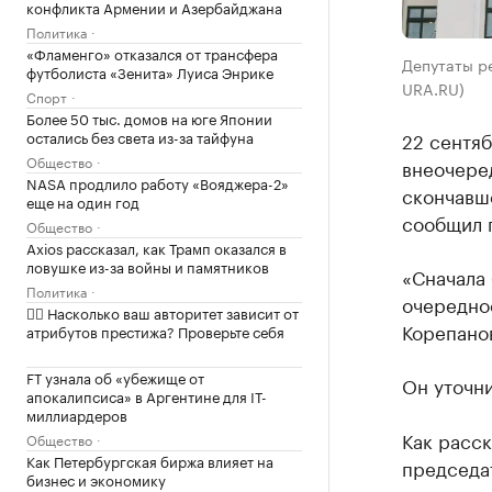
конфликта Армении и Азербайджана
Политика
«Фламенго» отказался от трансфера
Депутаты ре
футболиста «Зенита» Луиса Энрике
URA.RU)
Спорт
Более 50 тыс. домов на юге Японии
остались без света из-за тайфуна
22 сентя
Общество
внеочеред
NASA продлило работу «Вояджера-2»
скончавш
еще на один год
сообщил 
Общество
Axios рассказал, как Трамп оказался в
ловушке из-за войны и памятников
«Сначала 
Политика
очередно
✍🏻 Насколько ваш авторитет зависит от
Корепанов
атрибутов престижа? Проверьте себя
FT узнала об «убежище от
Он уточни
апокалипсиса» в Аргентине для IT-
миллиардеров
Как расск
Общество
Как Петербургская биржа влияет на
председа
бизнес и экономику