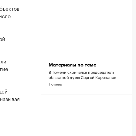
бъектов
исло
ой
ели
Материалы по теме
гие
В Тюмени скончался председатель
областной думы Сергей Корепанов
Тюмень
щей
 называя