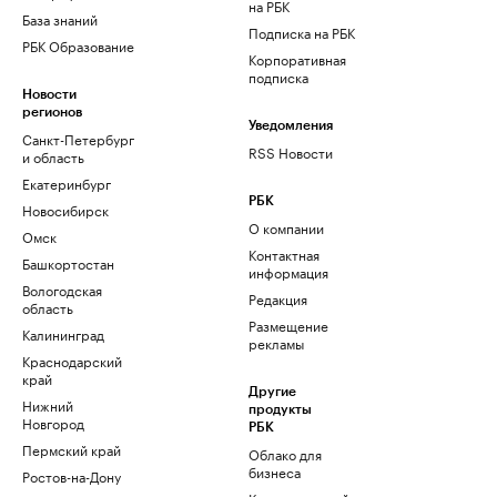
на РБК
База знаний
Подписка на РБК
РБК Образование
Корпоративная
подписка
Новости
регионов
Уведомления
Санкт-Петербург
RSS Новости
и область
Екатеринбург
РБК
Новосибирск
О компании
Омск
Контактная
Башкортостан
информация
Вологодская
Редакция
область
Размещение
Калининград
рекламы
Краснодарский
край
Другие
Нижний
продукты
Новгород
РБК
Пермский край
Облако для
бизнеса
Ростов-на-Дону