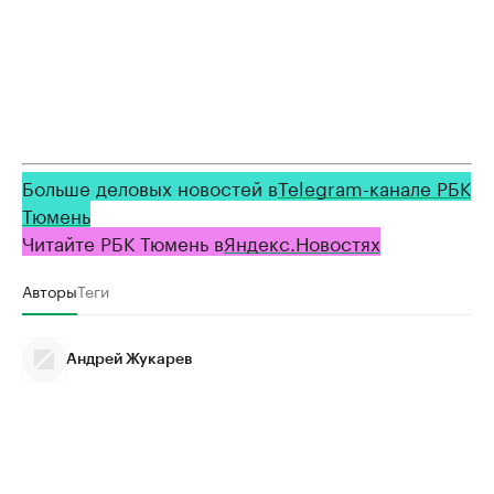
Больше деловых новостей в
Telegram-канале РБК
Тюмень
Читайте РБК Тюмень в
Яндекс
.Новостях
Авторы
Теги
Андрей Жукарев