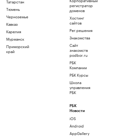
Корпоративный
Татарстан
регистратор
Тюмень
доменов
Черноземье
Хостинг
сайтов
Кавказ
Рег.решения
Карелия
Знакомства
Мурманск
Сайт
Приморский
знакомств
край
podbor.ru
РБК
Компании
РБК Курсы
Школа
управления
РБК
РБК
Новости
iOS
Android
AppGallery