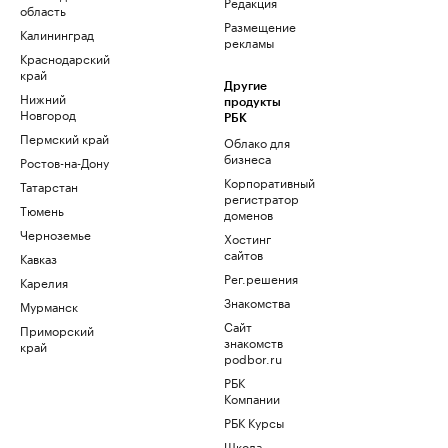
Редакция
область
Размещение
Калининград
рекламы
Краснодарский
край
Другие
Нижний
продукты
Новгород
РБК
Пермский край
Облако для
бизнеса
Ростов-на-Дону
Корпоративный
Татарстан
регистратор
Тюмень
доменов
Черноземье
Хостинг
сайтов
Кавказ
Рег.решения
Карелия
Знакомства
Мурманск
Сайт
Приморский
знакомств
край
podbor.ru
РБК
Компании
РБК Курсы
Школа