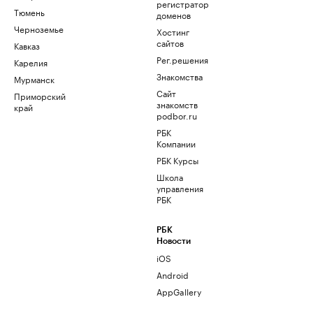
регистратор
Тюмень
доменов
Черноземье
Хостинг
сайтов
Кавказ
Рег.решения
Карелия
Знакомства
Мурманск
Сайт
Приморский
знакомств
край
podbor.ru
РБК
Компании
РБК Курсы
Школа
управления
РБК
РБК
Новости
iOS
Android
AppGallery