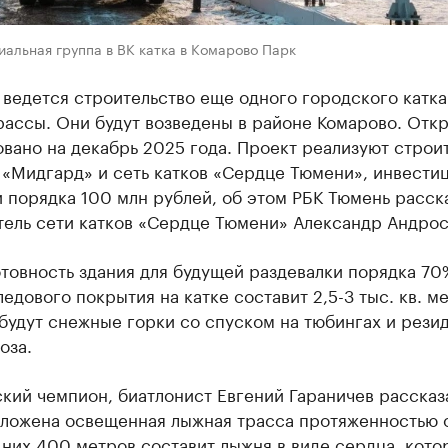
альная группа в ВК катка в Комарово Парк
ведется строительство еще одного городского катка
рассы. Они будут возведены в районе Комарово. Отк
вано на декабрь 2025 года. Проект реализуют строи
 «Мидгард» и сеть катков «Сердце Тюмени», инвести
 порядка 100 млн рублей, об этом РБК Тюмень расск
тель сети катков «Сердце Тюмени» Александр Андрос
товность здания для будущей раздевалки порядка 70
едового покрытия на катке составит 2,5-3 тыс. кв. м
будут снежные горки со спуском на тюбингах и рези
оза.
ий чемпион, биатлонист Евгений Гараничев рассказа
оложена освещенная лыжная трасса протяженностью 
з них 400 метров составит лыжня в виде сердца, кото