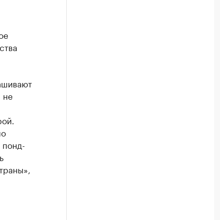
ое
ства
ашивают
 не
рой.
по
 понд-
ь
траны»,