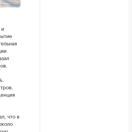
 и
рытие
тельная
ции
азал
ов.
%.
етров.
денция
л, что в
около
рую