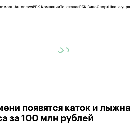
жимость
Autonews
РБК Компании
Телеканал
РБК Вино
Спорт
Школа упра
ипто
РБК Бизнес-среда
Дискуссионный клуб
Исследования
Кредитные 
Экономика
Бизнес
Технологии и медиа
Финансы
Рынок наличной валю
мени появятся каток и лыжн
са за 100 млн рублей