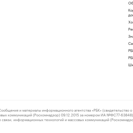
Об
Ко
до
Хо
Ре
Зн
Са
РБ
РБ
Шк
ения и материалы информационного агентства «РБК» (свидетельство о 
овых коммуникаций (Роскомнадзор) 09.12.2015 за номером ИА №ФС77-63848) 
 связи, информационных технологий и массовых коммуникаций (Роскомнадз