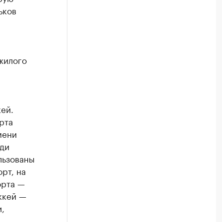
ьков
жилого
кей.
рта
мени
ди
льзованы
рт, на
орта —
ккей —
,