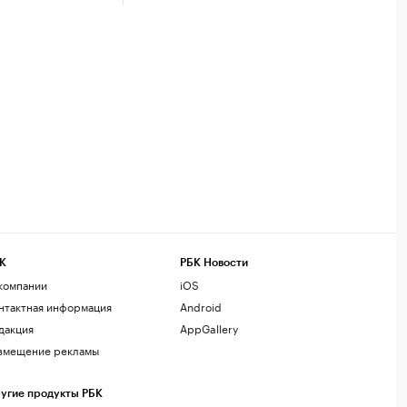
К
РБК Новости
компании
iOS
нтактная информация
Android
дакция
AppGallery
змещение рекламы
угие продукты РБК