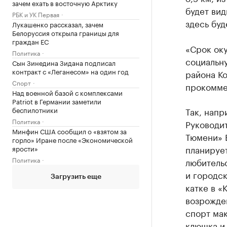
зачем ехать в восточную Арктику
будет вид
РБК и УК Первая
здесь буд
Лукашенко рассказал, зачем
Белоруссия открыла границы для
граждан ЕС
«Срок оку
Политика
социальну
Сын Зинедина Зидана подписал
контракт с «Леганесом» на один год
района К
Спорт
прокомме
Над военной базой с комплексами
Patriot в Германии заметили
беспилотники
Так, напр
Политика
Руководи
Минфин США сообщил о «взятом за
Тюмени» Е
горло» Иране после «Экономической
планируе
ярости»
Политика
любительс
и городск
Загрузить еще
катке в «
возрожден
спорт мак
клюшка и