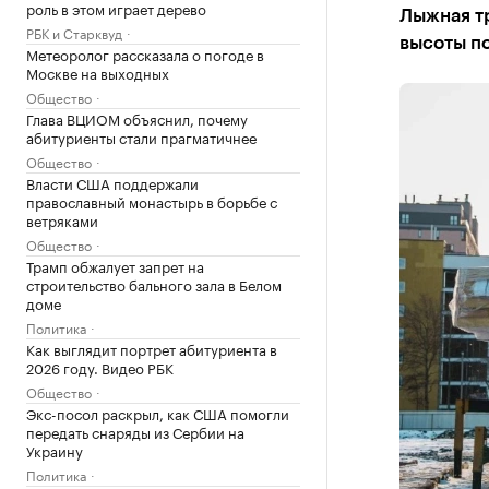
роль в этом играет дерево
Лыжная тр
РБК и Старквуд
высоты п
Метеоролог рассказала о погоде в
Москве на выходных
Общество
Глава ВЦИОМ объяснил, почему
абитуриенты стали прагматичнее
Общество
Власти США поддержали
православный монастырь в борьбе с
ветряками
Общество
Трамп обжалует запрет на
строительство бального зала в Белом
доме
Политика
Как выглядит портрет абитуриента в
2026 году. Видео РБК
Общество
Экс-посол раскрыл, как США помогли
передать снаряды из Сербии на
Украину
Политика