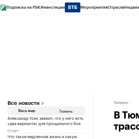
Подписка на РБК
Инвестиции
Мероприятия
Отрасли
Недви
РБК Life
Тренды
Визионеры
Национальные проекты
Город
Стиль
Кр
Конференции СПб
Спецпроекты
Проверка контрагентов
Политика
Тюмень
Все новости
Тюмень
Весь мир
В Тю
Александр Усик заявил, что у него есть
«два варианта» для прощального боя
трас
Спорт
Что такое медленная жизнь и какую