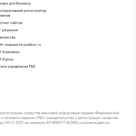
лако для бизнеса
рпоративный регистратор
менов
стинг сайтов
г.решения
акомства
йт знакомств podbor.ru
К Компании
К Курсы
ола управления РБК
регистрации средства массовой информации выдано Федеральной
и сетевого издания «РБК» (свидетельство о регистрации средства
ор) 03.12.2021 за номером ЭЛ №ФС77-82385) сопровождаются