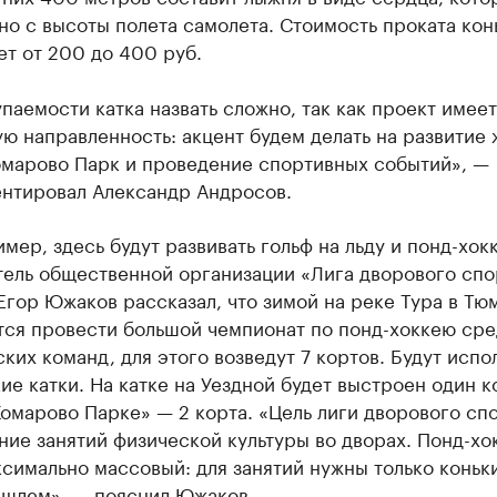
но с высоты полета самолета. Стоимость проката кон
ет от 200 до 400 руб.
паемости катка назвать сложно, так как проект имеет
ю направленность: акцент будем делать на развитие 
омарово Парк и проведение спортивных событий», —
нтировал Александр Андросов.
имер, здесь будут развивать гольф на льду и понд-хок
тель общественной организации «Лига дворового спо
гор Южаков рассказал, что зимой на реке Тура в Тю
тся провести большой чемпионат по понд-хоккею сре
ких команд, для этого возведут 7 кортов. Будут испо
ие катки. На катке на Уездной будет выстроен один ко
Комарово Парке» — 2 корта. «Цель лиги дворового сп
ие занятий физической культуры во дворах. Понд-хо
симально массовый: для занятий нужны только коньки
 шлем», — пояснил Южаков.