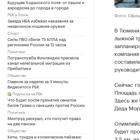
Будущее Ходынского поля: от пашни и
аэродрома до города в городе
РБК и Stone
Фото: Офици
Звезда НБА избежал наказания за
незаконное ношение оружия
В Тюмени 
Спорт
лыжной т
Силы ПВО сбили 75 БПЛА над
регионами России за 12 часов
запланиро
Политика
компания
Погранслужба Финляндии пресекла
составили
канал нелегальной миграции из
Прибалтики
руководи
Общество
Главное за неделю за 3 минуты.
Сейчас го
Видеоитоги РБК
Площадь л
Подписка на РБК
Здесь же 
Что будет после принятия сенатом
билля Грэма о санкциях против России
Деда Мор
Политика
Минтруд раскрыл, кто получит право
Олимпийск
на две пенсии
будет пр
Общество
Киты, тундра и космические пейзажи:
3,5 км, и