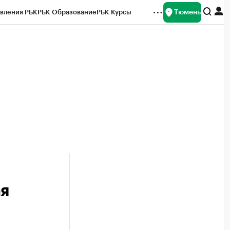
Тюмень
вления РБК
РБК Образование
РБК Курсы
рейтинги
Франшизы
Газета
Спецпроекты СПб
ты
ая