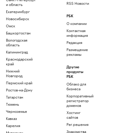
RSS Новости
и область
Екатеринбург
РБК
Новосибирск
О компании
Омск
Контактная
Башкортостан
информация
Вологодская
Редакция
область
Размещение
Калининград
рекламы
Краснодарский
край
Другие
Нижний
продукты
Новгород
РБК
Пермский край
Облако для
бизнеса
Ростов-на-Дону
Корпоративный
Татарстан
регистратор
Тюмень
доменов
Черноземье
Хостинг
сайтов
Кавказ
Рег.решения
Карелия
Знакомства
Мурманск