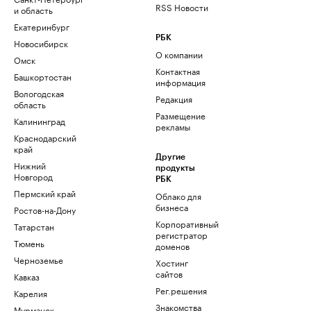
RSS Новости
и область
Екатеринбург
РБК
Новосибирск
О компании
Омск
Контактная
Башкортостан
информация
Вологодская
Редакция
область
Размещение
Калининград
рекламы
Краснодарский
край
Другие
Нижний
продукты
Новгород
РБК
Пермский край
Облако для
бизнеса
Ростов-на-Дону
Корпоративный
Татарстан
регистратор
Тюмень
доменов
Черноземье
Хостинг
сайтов
Кавказ
Рег.решения
Карелия
Знакомства
Мурманск