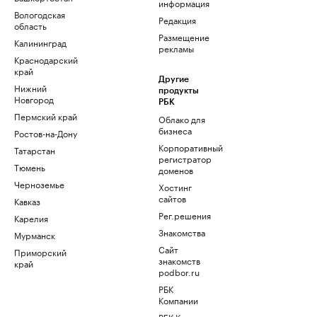
информация
Вологодская
Редакция
область
Размещение
Калининград
рекламы
Краснодарский
край
Другие
Нижний
продукты
Новгород
РБК
Пермский край
Облако для
бизнеса
Ростов-на-Дону
Корпоративный
Татарстан
регистратор
Тюмень
доменов
Черноземье
Хостинг
сайтов
Кавказ
Рег.решения
Карелия
Знакомства
Мурманск
Сайт
Приморский
знакомств
край
podbor.ru
РБК
Компании
РБК Курсы