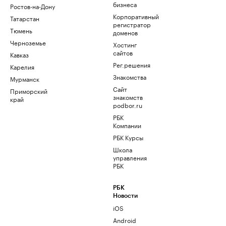
бизнеса
Ростов-на-Дону
Корпоративный
Татарстан
регистратор
Тюмень
доменов
Черноземье
Хостинг
сайтов
Кавказ
Рег.решения
Карелия
Знакомства
Мурманск
Сайт
Приморский
знакомств
край
podbor.ru
РБК
Компании
РБК Курсы
Школа
управления
РБК
РБК
Новости
iOS
Android