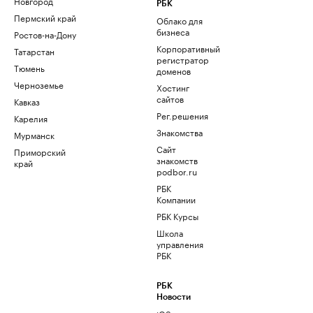
Новгород
РБК
Пермский край
Облако для
бизнеса
Ростов-на-Дону
Корпоративный
Татарстан
регистратор
Тюмень
доменов
Черноземье
Хостинг
сайтов
Кавказ
Рег.решения
Карелия
Знакомства
Мурманск
Сайт
Приморский
знакомств
край
podbor.ru
РБК
Компании
РБК Курсы
Школа
управления
РБК
РБК
Новости