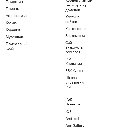
Татарстан
регистратор
Тюмень
доменов
Черноземье
Хостинг
сайтов
Кавказ
Рег.решения
Карелия
Знакомства
Мурманск
Сайт
Приморский
знакомств
край
podbor.ru
РБК
Компании
РБК Курсы
Школа
управления
РБК
РБК
Новости
iOS
Android
AppGallery