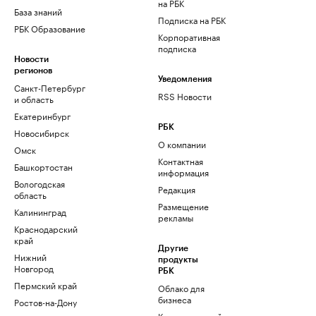
на РБК
База знаний
Подписка на РБК
РБК Образование
Корпоративная
подписка
Новости
регионов
Уведомления
Санкт-Петербург
RSS Новости
и область
Екатеринбург
РБК
Новосибирск
О компании
Омск
Контактная
Башкортостан
информация
Вологодская
Редакция
область
Размещение
Калининград
рекламы
Краснодарский
край
Другие
Нижний
продукты
Новгород
РБК
Пермский край
Облако для
бизнеса
Ростов-на-Дону
Корпоративный