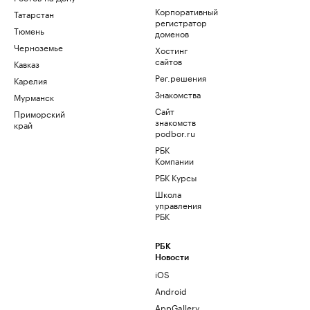
Корпоративный
Татарстан
регистратор
Тюмень
доменов
Черноземье
Хостинг
сайтов
Кавказ
Рег.решения
Карелия
Знакомства
Мурманск
Сайт
Приморский
знакомств
край
podbor.ru
РБК
Компании
РБК Курсы
Школа
управления
РБК
РБК
Новости
iOS
Android
AppGallery