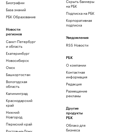
Скрыть баннеры
Биографии
на РБК
База знаний
Подписка на РБК
РБК Образование
Корпоративная
подписка
Новости
регионов
Уведомления
Санкт-Петербург
RSS Новости
и область
Екатеринбург
РБК
Новосибирск
О компании
Омск
Контактная
Башкортостан
информация
Вологодская
Редакция
область
Размещение
Калининград
рекламы
Краснодарский
край
Другие
Нижний
продукты
Новгород
РБК
Пермский край
Облако для
бизнеса
Ростов-на-Дону