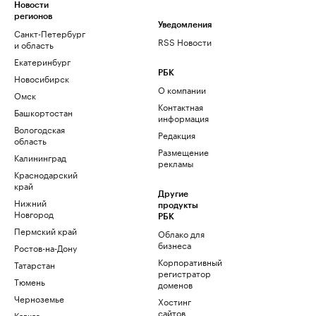
Новости
регионов
Уведомления
Санкт-Петербург
RSS Новости
и область
Екатеринбург
РБК
Новосибирск
О компании
Омск
Контактная
Башкортостан
информация
Вологодская
Редакция
область
Размещение
Калининград
рекламы
Краснодарский
край
Другие
Нижний
продукты
Новгород
РБК
Пермский край
Облако для
бизнеса
Ростов-на-Дону
Корпоративный
Татарстан
регистратор
Тюмень
доменов
Черноземье
Хостинг
сайтов
Кавказ