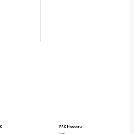
К
РБК Новости
компании
iOS