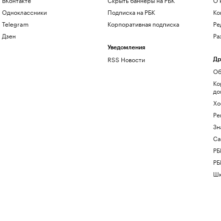
Одноклассники
Подписка на РБК
Ко
Telegram
Корпоративная подписка
Ре
Дзен
Ра
Уведомления
RSS Новости
Др
Об
Ко
до
Хо
Ре
Зн
Са
РБ
РБ
Шк