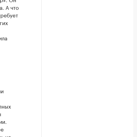
а. А что
требует
гих
ила
ли
пных
ы
ии.
ее
ь на