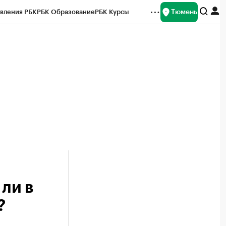
Тюмень
вления РБК
РБК Образование
РБК Курсы
рейтинги
Франшизы
Газета
Спецпроекты СПб
ты
ли в
?