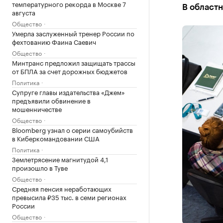
температурного рекорда в Москве 7
В областн
августа
Общество
Умерла заслуженный тренер России по
фехтованию Фаина Саевич
Общество
Минтранс предложил защищать трассы
от БПЛА за счет дорожных бюджетов
Политика
Супруге главы издательства «Джем»
предъявили обвинение в
мошенничестве
Общество
Bloomberg узнал о серии самоубийств
в Киберкомандовании США
Политика
Землетрясение магнитудой 4,1
произошло в Туве
Общество
Средняя пенсия неработающих
превысила ₽35 тыс. в семи регионах
России
Общество