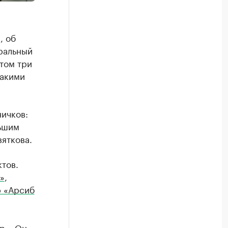
, об
ральный
том три
какими
ничков:
льшим
вяткова.
ктов.
»
,
р «Арсиб
р». Он