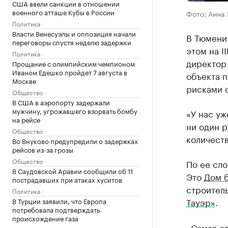
США ввели санкции в отношении
военного атташе Кубы в России
Фото: Анна
Политика
Власти Венесуэлы и оппозиция начали
В Тюмени
переговоры спустя неделю задержки
этом на I
Политика
директор 
Прощание с олимпийским чемпионом
Иваном Едешко пройдет 7 августа в
объекта п
Москве
рисками о
Общество
В США в аэропорту задержали
мужчину, угрожавшего взорвать бомбу
«У нас уж
на рейсе
ни один р
Общество
количеств
Во Внуково предупредили о задержках
рейсов из-за грозы
Общество
По ее сло
В Саудовской Аравии сообщили об 11
Это
Дом 
пострадавших при атаках хуситов
строитель
Политика
Тауэр»
.
В Турции заявили, что Европа
потребовала подтверждать
происхождение газа
«Самая сл