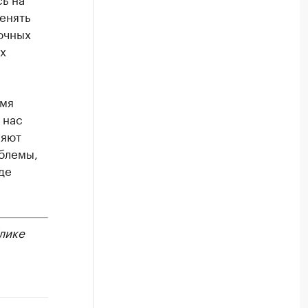
енять
очных
х
емя
 нас
няют
облемы,
де
лике