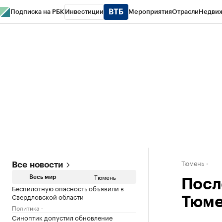
Подписка на РБК
Инвестиции
Мероприятия
Отрасли
Недви
РБК Life
Тренды
Визионеры
Национальные проекты
Город
Стиль
Кр
Конференции СПб
Спецпроекты
Проверка контрагентов
Политика
Тюмень
Все новости
Тюмень
Весь мир
Посл
Беспилотную опасность объявили в
Свердловской области
Тюме
Политика
Синоптик допустил обновление