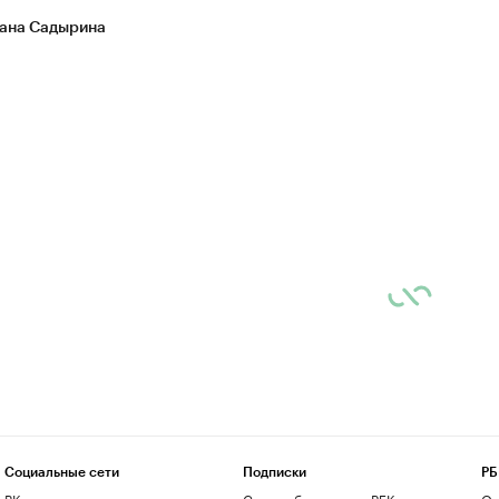
ана Садырина
Социальные сети
Подписки
РБ
ВКонтакте
Скрыть баннеры на РБК
О 