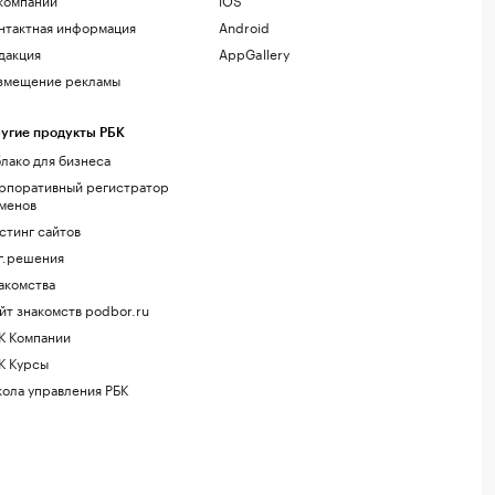
нтактная информация
Android
дакция
AppGallery
змещение рекламы
угие продукты РБК
лако для бизнеса
рпоративный регистратор
менов
стинг сайтов
г.решения
акомства
йт знакомств podbor.ru
К Компании
К Курсы
ола управления РБК