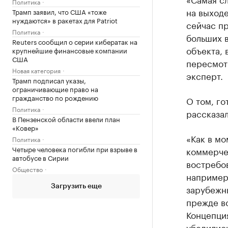
Политика
на выходе
Трамп заявил, что США «тоже
нуждаются» в ракетах для Patriot
сейчас п
Политика
больших в
Reuters сообщил о серии кибератак на
объекта, 
крупнейшие финансовые компании
США
пересмотр
Новая категория
эксперт.
Трамп подписал указы,
ограничивающие право на
гражданство по рождению
О том, го
Политика
рассказал
В Пензенской области ввели план
«Ковер»
«Как в мо
Политика
Четыре человека погибли при взрыве в
коммерче
автобусе в Сирии
востребо
Общество
например
зарубежн
Загрузить еще
прежде в
Концепция
убедились