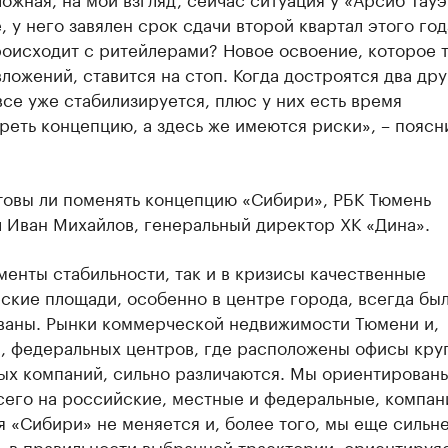
, у него завялен срок сдачи второй квартал этого год
роисходит с ритейлерами? Новое освоение, которое 
ложений, ставится на стоп. Когда достроятся два дру
все уже стабилизируется, плюс у них есть время
еть концепцию, а здесь же имеются риски», – поясн
товы ли поменять концепцию «Сибири», РБК Тюмень
 Иван Михайлов, генеральный директор ХК «Дина».
менты стабильности, так и в кризисы качественные
ские площади, особенно в центре города, всегда бы
ваны. Рынки коммерческой недвижимости Тюмени и,
, федеральных центров, где расположены офисы кру
ых компаний, сильно различаются. Мы ориентирован
сего на российские, местные и федеральные, компан
 «Сибири» не меняется и, более того, мы еще сильн
 в правильности выбранной траектории, ориентируяс