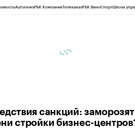
жимость
Autonews
РБК Компании
Телеканал
РБК Вино
Спорт
Школа упра
ипто
РБК Бизнес-среда
Дискуссионный клуб
Исследования
Кредитные 
Экономика
Бизнес
Технологии и медиа
Финансы
Рынок наличной валю
едствия санкций: заморозят 
ни стройки бизнес-центров