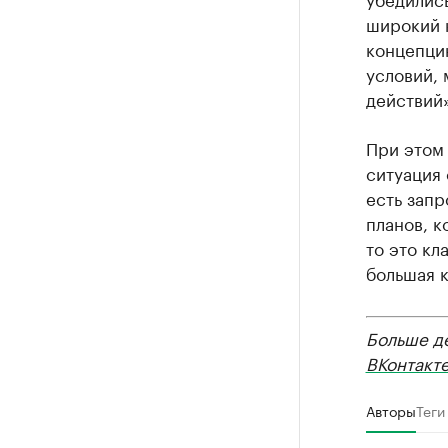
широкий к
концепци
условий,
действий»
При этом 
ситуация 
есть запр
планов, к
то это кл
большая к
Больше д
ВКонтакт
Авторы
Теги