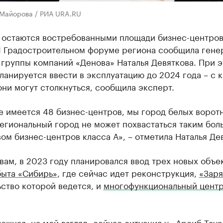
 Майорова / РИА URA.RU
 остаются востребованными площади бизнес-центров
II Градостроительном форуме региона сообщила гене
группы компаний «Денова» Наталья Девяткова. При э
ланируется ввести в эксплуатацию до 2024 года – с 
ни могут столкнуться, сообщила эксперт.
е имеется 48 бизнес-центров, мы город белых ворот
егиональный город не может похвастаться таким бо
ом бизнес-центров класса А», – отметила Наталья Де
вам, в 2023 году планировался ввод трех новых объе
быта «Сибирь»
, где сейчас идет реконструкция,
«Заря
ство которой ведется, и
многофункциональный цент
ожная, на мой взгляд, сейчас ситуация у «Арсиб Тауэ