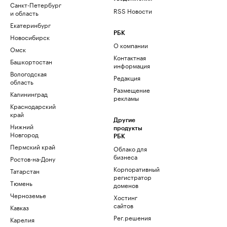
Санкт-Петербург
RSS Новости
и область
Екатеринбург
РБК
Новосибирск
О компании
Омск
Контактная
Башкортостан
информация
Вологодская
Редакция
область
Размещение
Калининград
рекламы
Краснодарский
край
Другие
Нижний
продукты
Новгород
РБК
Пермский край
Облако для
бизнеса
Ростов-на-Дону
Корпоративный
Татарстан
регистратор
Тюмень
доменов
Черноземье
Хостинг
сайтов
Кавказ
Рег.решения
Карелия