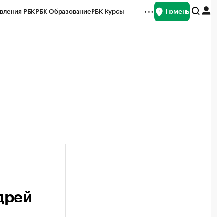
Тюмень
вления РБК
РБК Образование
РБК Курсы
рейтинги
Франшизы
Газета
Спецпроекты СПб
ты
дрей