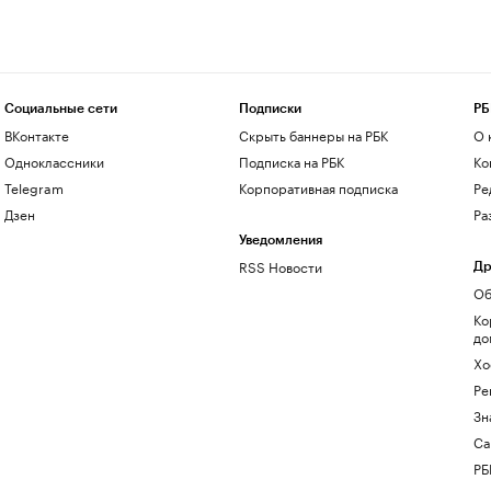
Социальные сети
Подписки
РБ
ВКонтакте
Скрыть баннеры на РБК
О 
Одноклассники
Подписка на РБК
Ко
Telegram
Корпоративная подписка
Ре
Дзен
Ра
Уведомления
RSS Новости
Др
Об
Ко
до
Хо
Ре
Зн
Са
РБ