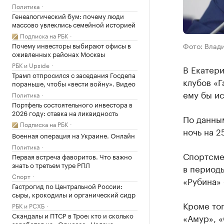
Политика
Генеалогический бум: почему люди
массово увлеклись семейной историей
Подписка на РБК
Почему инвесторы выбирают офисы в
Фото: Влад
оживленных районах Москвы
РБК и Upside
В Екатер
Трамп отпросился с заседания Госдепа
клубов «Г
пораньше, чтобы «вести войну». Видео
ему бы ис
Политика
Портфель состоятельного инвестора в
2026 году: ставка на ликвидность
По данны
Подписка на РБК
ночь на 2
Военная операция на Украине. Онлайн
Политика
Спортсме
Первая встреча фаворитов. Что важно
знать о третьем туре РПЛ
в периоды
Спорт
«Рубина» 
Гастрогид по Центральной России:
сыры, крокодилы и органический сидр
Кроме то
РБК и РСХБ
Скандалы и ПТСР в Трое: кто и сколько
«Амур», «
заработал на «Одиссее» Нолана