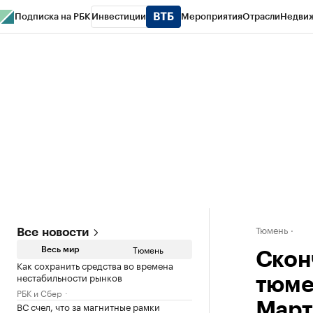
Подписка на РБК
Инвестиции
Мероприятия
Отрасли
Недви
РБК Life
Тренды
Визионеры
Национальные проекты
Город
Стиль
Кр
Конференции СПб
Спецпроекты
Проверка контрагентов
Политика
Тюмень
Все новости
Тюмень
Весь мир
Скон
Как сохранить средства во времена
нестабильности рынков
тюме
РБК и Сбер
ВС счел, что за магнитные рамки
Март