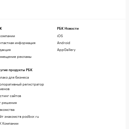
К
РБК Новости
компании
iOS
нтактная информация
Android
дакция
AppGallery
змещение рекламы
угие продукты РБК
лако для бизнеса
рпоративный регистратор
менов
стинг сайтов
г.решения
акомства
йт знакомств podbor.ru
К Компании