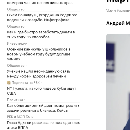
номеров машин нельзя лишать прав
Общество
Умер бывши
С чем Роналду и Джорджина Родригес
подошли к свадьбе. Инфографика
Андрей М
Общество
Как и где быстро заработать деньги в
2026 году: 15 способов
Инвестиции
Осенние каникулы у школьников в
новом учебном году будут дольше
зимних
Общество
Ученые нашли неожиданную связь
между кофе и здоровьем печени
Подписка на РБК
NYT узнала, какого лидера Кубы ищут
США
Политика
Как облигационный долг помог решить
задачи реального бизнеса. Кейсы
РБК и МСП Банк
Глава Адыгеи рассказал о последствиях
атаки БПЛА