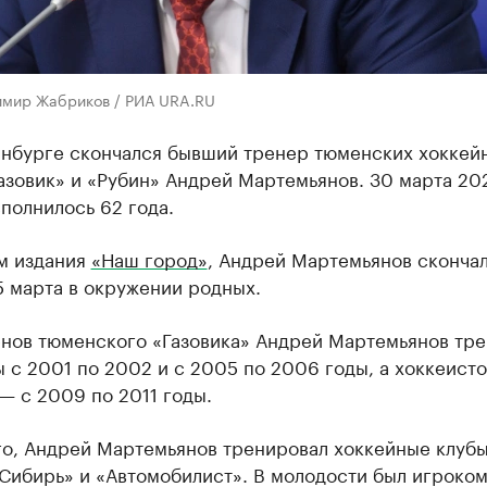
имир Жабриков / РИА URA.RU
инбурге скончался бывший тренер тюменских хоккей
азовик» и «Рубин» Андрей Мартемьянов. 30 марта 20
полнилось 62 года.
м издания
«Наш город»
, Андрей Мартемьянов скончал
5 марта в окружении родных.
нов тюменского «Газовика» Андрей Мартемьянов тр
 с 2001 по 2002 и с 2005 по 2006 годы, а хоккеисто
— с 2009 по 2011 годы.
го, Андрей Мартемьянов тренировал хоккейные клуб
Сибирь» и «Автомобилист». В молодости был игроком