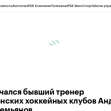
жимость
Autonews
РБК Компании
Телеканал
РБК Вино
Спорт
Школа упра
ипто
РБК Бизнес-среда
Дискуссионный клуб
Исследования
Кредитные 
Экономика
Бизнес
Технологии и медиа
Финансы
Рынок наличной валю
чался бывший тренер
нских хоккейных клубов Ан
емьянов