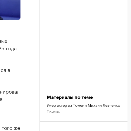
ных
25 года
ся в
енировал
в
Материалы по теме
Умер актер из Тюмени Михаил Левченко
Тюмень
ы
 того же