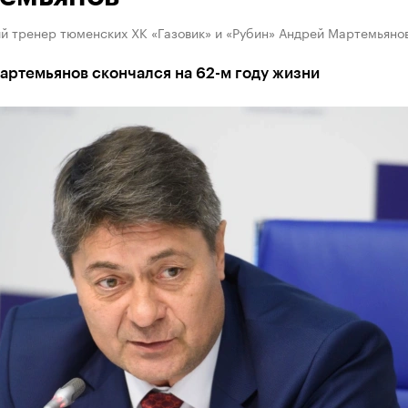
й тренер тюменских ХК «Газовик» и «Рубин» Андрей Мартемьяно
артемьянов скончался на 62-м году жизни