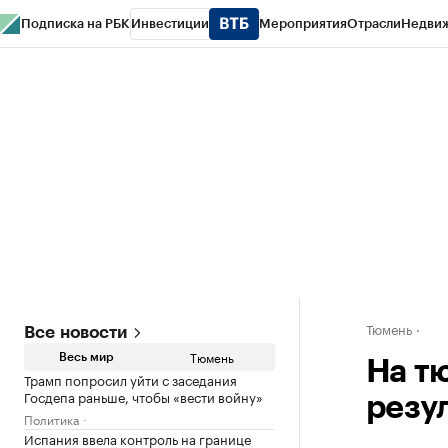
Подписка на РБК
Инвестиции
Мероприятия
Отрасли
Недви
РБК Life
Тренды
Визионеры
Национальные проекты
Город
Стиль
Кр
Конференции СПб
Спецпроекты
Проверка контрагентов
Политика
Тюмень
Все новости
Тюмень
Весь мир
На т
Трамп попросил уйти с заседания
Госдепа раньше, чтобы «вести войну»
резу
Политика
Испания ввела контроль на границе