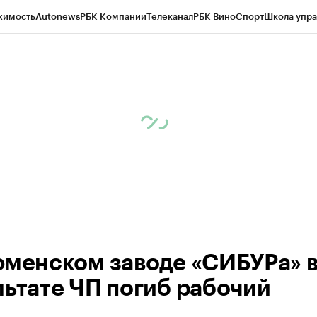
жимость
Autonews
РБК Компании
Телеканал
РБК Вино
Спорт
Школа упра
ипто
РБК Бизнес-среда
Дискуссионный клуб
Исследования
Кредитные 
Экономика
Бизнес
Технологии и медиа
Финансы
Рынок наличной валю
юменском заводе «СИБУРа» 
льтате ЧП погиб рабочий