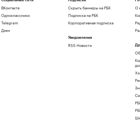
Социальные сети
Подписки
РБ
ВКонтакте
Скрыть баннеры на РБК
О 
Одноклассники
Подписка на РБК
Ко
Telegram
Корпоративная подписка
Ре
Дзен
Ра
Уведомления
RSS Новости
Др
Об
Ко
до
Хо
Ре
Зн
Са
РБ
РБ
Шк