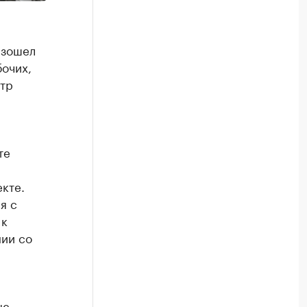
изошел
бочих,
тр
те
кте.
я с
 к
ии со
ые