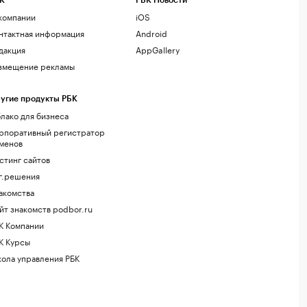
К
РБК Новости
компании
iOS
нтактная информация
Android
дакция
AppGallery
змещение рекламы
угие продукты РБК
лако для бизнеса
рпоративный регистратор
менов
стинг сайтов
г.решения
акомства
йт знакомств podbor.ru
К Компании
К Курсы
ола управления РБК