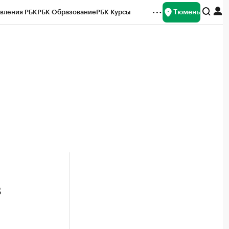
Тюмень
вления РБК
РБК Образование
РБК Курсы
рейтинги
Франшизы
Газета
Спецпроекты СПб
ты
в