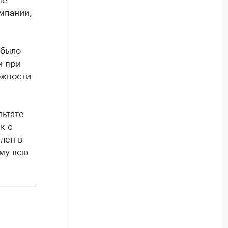
мпании,
 было
и при
ожности
льтате
к с
лен в
ему всю