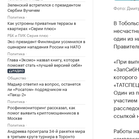
Зеленский встретился с президентом
Фото: Дмит
Сербии Вучичем
Политика
В Тоболь
Как устроены приватные террасы в
квартирах «Серии плюс»
несчастны
РБК и ПИК Серия плюс
один из 
Экс-президент Финляндии усомнился в
Правител
сценарии нападения России на НАТО
Политика
Глава «Эксмо» назвал книгу, которая
«При вып
поможет стать «лучшей версией себя»
«ЗапСибН
РАДИО
которого
Общество
«ТАТСПЕЦ
Мадьяр ответил на вопрос, останется
ли «Росатом» подрядчиком на
Один из п
«Пакш-2»
участием
Политика
расследо
Росфинмониторинг рассказал, как
помог выявить криптомошенников в
ссылкой н
Москве
Политика
Работы на
Андреева проиграла 34-й ракетке мира
в третьем круге турнира в Торонто
комплекс