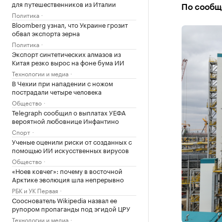
для путешественников из Италии
По сообщ
Политика
Bloomberg узнал, что Украине грозит
обвал экспорта зерна
Политика
Экспорт синтетических алмазов из
Китая резко вырос на фоне бума ИИ
Технологии и медиа
В Чехии при нападении с ножом
пострадали четыре человека
Общество
Telegraph сообщил о выплатах УЕФА
вероятной любовнице Инфантино
Спорт
Ученые оценили риски от созданных с
помощью ИИ искусственных вирусов
Общество
«Ноев ковчег»: почему в восточной
Арктике эволюция шла непрерывно
РБК и УК Первая
Сооснователь Wikipedia назвал ее
рупором пропаганды под эгидой ЦРУ
Технологии и медиа