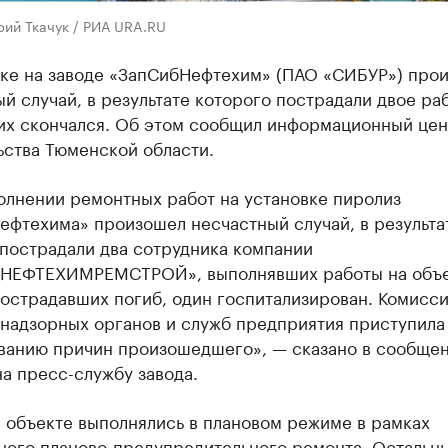
рий Ткачук / РИА URA.RU
ске на заводе «ЗапСибНефтехим» (ПАО «СИБУР») про
й случай, в результате которого пострадали двое ра
них скончался. Об этом сообщил информационный цен
ьства Тюменской области.
олнении ремонтных работ на установке пиролиз
ефтехима» произошел несчастный случай, в результа
 пострадали два сотрудника компании
НЕФТЕХИМРЕМСТРОЙ», выполнявших работы на объе
острадавших погиб, один госпитализирован. Комисси
 надзорных органов и служб предприятия приступила
ванию причин произошедшего», — сказано в сообщен
а пресс-службу завода.
 объекте выполнялись в плановом режиме в рамках
ного планово-предупредительного ремонта. Остальн