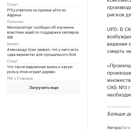
Спорт
производ
РПЦ ответила на призыв уйти из
рисков дл
Африки
Политика
Минпромторг сообщил об изучении
UPD: В СК
властями идей по поддержке селлеров
возбужде
WB
ведении 
Бизнес
Александр Усик заявил, что у него есть
смерть че
«два варианта» для прощального боя
Спорт
«Произошл
Что такое медленная жизнь и какую
роль в этом играет дерево
произошед
РБК и Старквуд
множеств
ОКБ №3 г.
Загрузить еще
необходи
Больше д
Авторы
Теги