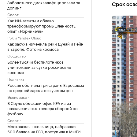
Заболотного дисквалифицировали за
Срок осв
допинг
Спорт
Как ИИ-агенты и облако
трансформируют промышленность:
опыт «Норникеля»
РБК и Yandex Cloud
Как засуха изменила реки Дунай и Рейн
в Европе. Фото из космоса
Общество
Более тысячи беспилотников
уничтожили за сутки российские
военные
Политика
Россия обогнала три страны Евросоюза
по средней зарплате с учетом цен
Экономика
В Сеуле обыскали офис KFA из-за
назначения экс-тренера сборной по
футболу
Спорт
Московская школьница, набравшая
500 баллов на ЕГЭ, поступила в МФТИ