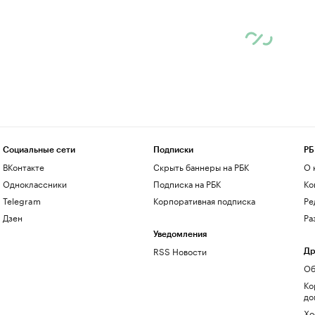
Социальные сети
Подписки
РБ
ВКонтакте
Скрыть баннеры на РБК
О 
Одноклассники
Подписка на РБК
Ко
Telegram
Корпоративная подписка
Ре
Дзен
Ра
Уведомления
RSS Новости
Др
Об
Ко
до
Хо