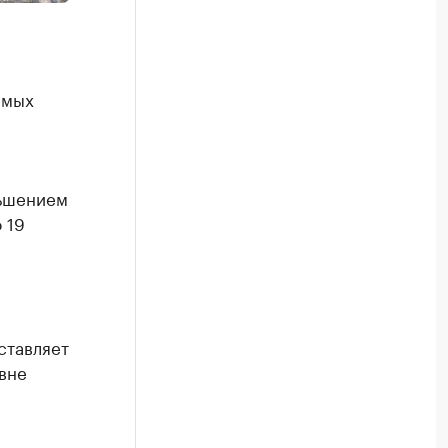
емых
ньшением
 19
ставляет
вне