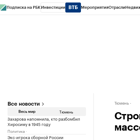
Подписка на РБК
Инвестиции
Мероприятия
Отрасли
Недви
РБК Life
Тренды
Визионеры
Национальные проекты
Город
Стиль
Кр
Конференции СПб
Спецпроекты
Проверка контрагентов
Политика
Тюмень
Все новости
Тюмень
Весь мир
Стро
Захарова напомнила, кто разбомбил
Хиросиму в 1945 году
масс
Политика
Экс-игрока сборной России