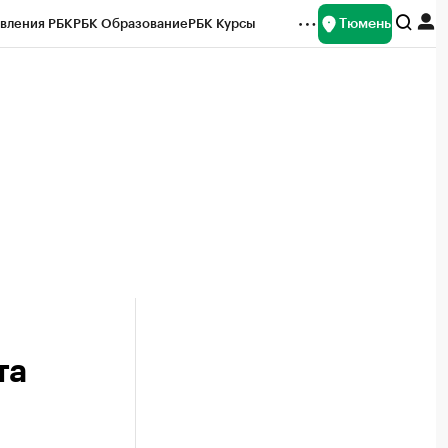
Тюмень
вления РБК
РБК Образование
РБК Курсы
рейтинги
Франшизы
Газета
Спецпроекты СПб
ты
та