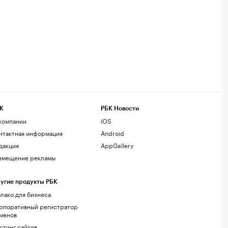
К
РБК Новости
компании
iOS
нтактная информация
Android
дакция
AppGallery
змещение рекламы
угие продукты РБК
лако для бизнеса
рпоративный регистратор
менов
стинг сайтов