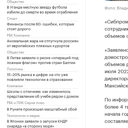
Общество
В Уганде местную звезду футбола
Фото: Влад
избили до смерти во время ограбления
Спорт
«Сибпром
Финансы после 60: ошибки, которые
сотрудни
стоят дорого
объемов с
РБК Компании
Аномальная жара не отпугнула россиян
от европейских пляжных курортов
«Заявлен
Общество
домостро
В Литве заявили о риске «операций под
ложным флагом» против стран Балтии
объемов р
Политика
июля 202
15–20% рынка в цифре: на что уже
директора
повлияли технологии в страховании
Мансийск
Компании
Школы с отличием: как изменилось
представление об учебе рядом с домом
По инфор
РБК и ПИК Серия плюс
более 4 т
В Рунете произошел масштабный сбой
начала го
Технологии и медиа
составляе
В Японии заявили о запуске КНДР
снаряда «в сторону моря»