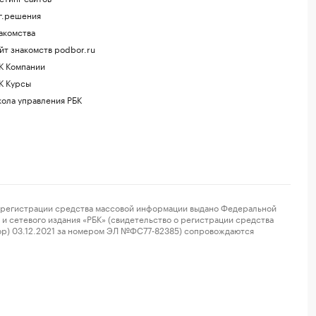
г.решения
акомства
йт знакомств podbor.ru
К Компании
К Курсы
ола управления РБК
регистрации средства массовой информации выдано Федеральной
и сетевого издания «РБК» (свидетельство о регистрации средства
ор) 03.12.2021 за номером ЭЛ №ФС77-82385) сопровождаются