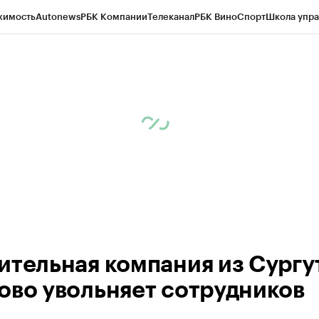
жимость
Autonews
РБК Компании
Телеканал
РБК Вино
Спорт
Школа упра
ипто
РБК Бизнес-среда
Дискуссионный клуб
Исследования
Кредитные 
Экономика
Бизнес
Технологии и медиа
Финансы
Рынок наличной валю
ительная компания из Сургу
ово увольняет сотрудников