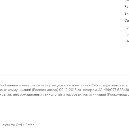
Ре
Зн
Са
РБ
РБ
Шк
ения и материалы информационного агентства «РБК» (свидетельство о 
овых коммуникаций (Роскомнадзор) 09.12.2015 за номером ИА №ФС77-63848) 
 связи, информационных технологий и массовых коммуникаций (Роскомнадз
нажмите Ctrl + Enter