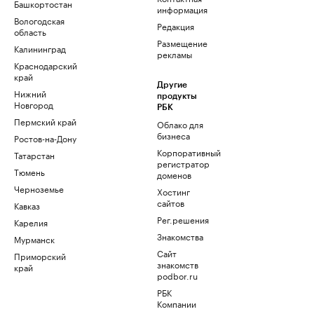
Башкортостан
информация
Вологодская
Редакция
область
Размещение
Калининград
рекламы
Краснодарский
край
Другие
Нижний
продукты
Новгород
РБК
Пермский край
Облако для
бизнеса
Ростов-на-Дону
Корпоративный
Татарстан
регистратор
Тюмень
доменов
Черноземье
Хостинг
сайтов
Кавказ
Рег.решения
Карелия
Знакомства
Мурманск
Сайт
Приморский
знакомств
край
podbor.ru
РБК
Компании