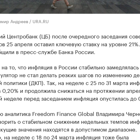
имир Андреев / URA.RU
ий Центробанк (ЦБ) после очередного заседания сов
в 25 апреля оставил ключевую ставку на уровне 21%
бщили в пресс-службе Банка России.
на то, что инфляция в России стабильно замедлялась
улятор не стал делать резких шагов по изменению д
 политики (ДКП). Так, на неделе с 25 по 31 марта ин
 0,20% и продолжила снижаться на протяжении апрел
й неделе перед заседанием инфляция опустилась до 
ю аналитика Freedom Finance Global Владимира Черн
ворить о стабильном снижении недельных темпов инф
екущие значения находятся в допустимом диапазоне.
 на неделе с 18 по 24 марта инфляция тоже была