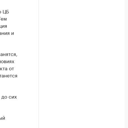
о ЦБ
Тем
ция
ания и
анятся,
ловиях
кта от
танется
 до сих
ый
а