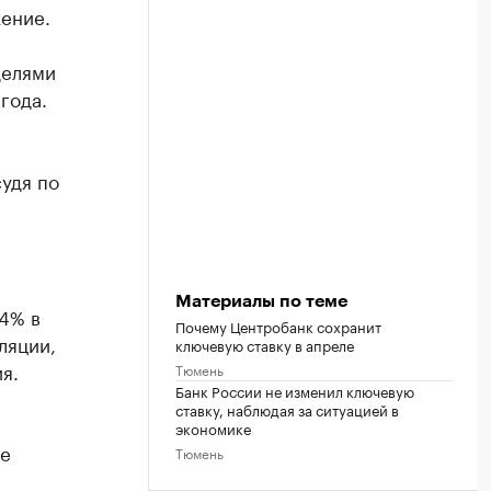
жение.
делями
года.
удя по
Материалы по теме
,4% в
Почему Центробанк сохранит
ляции,
ключевую ставку в апреле
я.
Тюмень
Банк России не изменил ключевую
ставку, наблюдая за ситуацией в
экономике
не
Тюмень