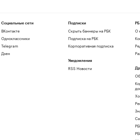
Социальные сети
Подписки
РБ
ВКонтакте
Скрыть баннеры на РБК
О 
Одноклассники
Подписка на РБК
Ко
Telegram
Корпоративная подписка
Ре
Дзен
Ра
Уведомления
RSS Новости
Др
Об
Ко
до
Хо
Ре
Зн
Са
РБ
РБ