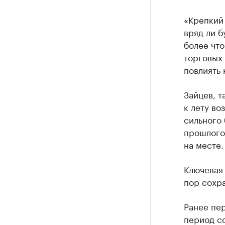
«Крепкий 
вряд ли б
более что
торговых
повлиять 
Зайцев, т
к лету во
сильного 
прошлогод
на месте.
Ключевая 
пор сохра
Ранее пе
период с