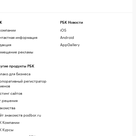
К
РБК Новости
компании
iOS
нтактная информация
Android
дакция
AppGallery
змещение рекламы
угие продукты РБК
лако для бизнеса
рпоративный регистратор
менов
стинг сайтов
г.решения
акомства
йт знакомств podbor.ru
К Компании
К Курсы