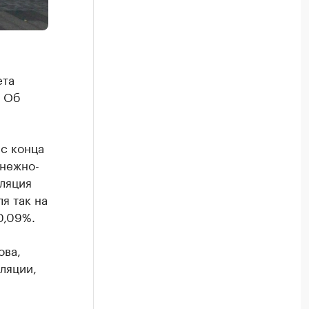
ета
. Об
 с конца
енежно-
фляция
я так на
0,09%.
ова,
ляции,