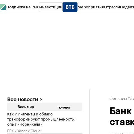
Подписка на РБК
Инвестиции
Мероприятия
Отрасли
Недви
РБК Life
Тренды
Визионеры
Национальные проекты
Город
Стиль
Кр
Конференции СПб
Спецпроекты
Проверка контрагентов
Политика
Финансы Тюм
Все новости
Тюмень
Весь мир
Банк
Как ИИ-агенты и облако
трансформируют промышленность:
став
опыт «Норникеля»
РБК и Yandex Cloud
Банк России