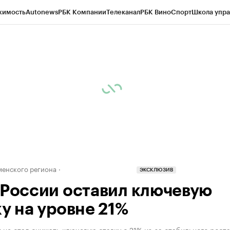
жимость
Autonews
РБК Компании
Телеканал
РБК Вино
Спорт
Школа упра
ипто
РБК Бизнес-среда
Дискуссионный клуб
Исследования
Кредитные 
Экономика
Бизнес
Технологии и медиа
Финансы
Рынок наличной валю
енского региона
ЭКСКЛЮЗИВ
 России оставил ключевую
ку на уровне 21%
 не стал снижать ключевую ставку с 21% из-за стабильного роста