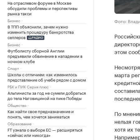
На отраслевом форуме в Москве
обсудили проблемы и перспективы
рынка такси
Бизнес
Фото: Влад
В ТПП объяснили, зачем нужно
изменить процедуру банкротства
Российск
селлеров
РАДИО
директоро
Бизнес
этом соо
Футболисту сборной Англии
предъявили обвинение в нападении в
ночном клубе
Несмотря 
Спорт
марта рег
Школы с отличием: как изменилось
представление об учебе рядом с домом
кредитной
РБК и ПИК Серия плюс
составила
Альпинисты за год не сумели добраться
последне
до тела Наговициной на пике Победы
Общество
Как найти свое предназначение и
По мнени
понять, чем хочется заниматься
нельзя го
Образование
хотя их т
FT узнала о выборе ЕС — расширяться
«сейчас или никогда»
Например,