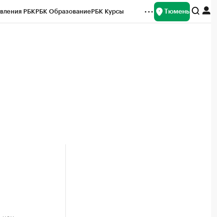
Тюмень
вления РБК
РБК Образование
РБК Курсы
рейтинги
Франшизы
Газета
Спецпроекты СПб
ты
 цен