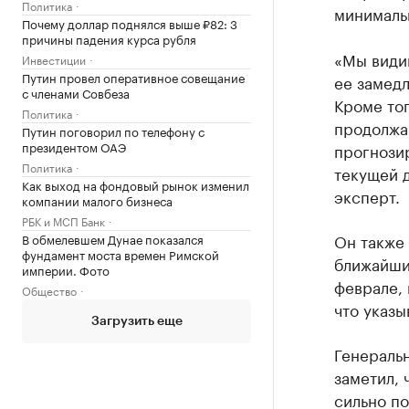
Политика
минимальн
Почему доллар поднялся выше ₽82: 3
причины падения курса рубля
«Мы видим
Инвестиции
Путин провел оперативное совещание
ее замедл
с членами Совбеза
Кроме тог
Политика
продолжаю
Путин поговорил по телефону с
президентом ОАЭ
прогнозир
Политика
текущей д
Как выход на фондовый рынок изменил
эксперт.
компании малого бизнеса
РБК и МСП Банк
Он также
В обмелевшем Дунае показался
фундамент моста времен Римской
ближайшие
империи. Фото
феврале,
Общество
что указы
Загрузить еще
Генеральн
заметил, 
сильно по