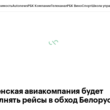
жимость
Autonews
РБК Компании
Телеканал
РБК Вино
Спорт
Школа упра
ипто
РБК Бизнес-среда
Дискуссионный клуб
Исследования
Кредитные 
Экономика
Бизнес
Технологии и медиа
Финансы
Рынок наличной валю
нская авиакомпания будет
лнять рейсы в обход Белору