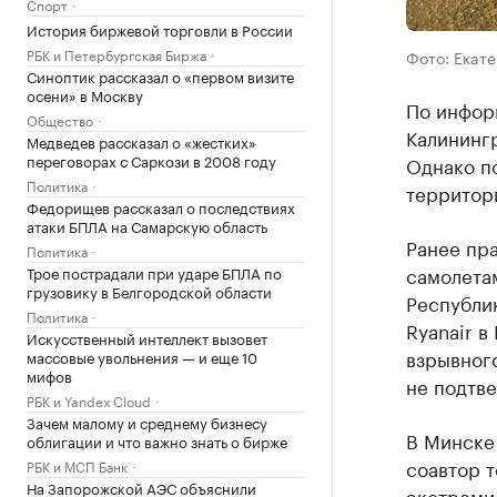
Спорт
История биржевой торговли в России
РБК и Петербургская Биржа
Фото: Екат
Синоптик рассказал о «первом визите
осени» в Москву
По информ
Общество
Калининг
Медведев рассказал о «жестких»
переговорах с Саркози в 2008 году
Однако по
Политика
территор
Федорищев рассказал о последствиях
атаки БПЛА на Самарскую область
Ранее пр
Политика
самолета
Трое пострадали при ударе БПЛА по
грузовику в Белгородской области
Республик
Политика
Ryanair в
Искусственный интеллект вызовет
взрывног
массовые увольнения — и еще 10
мифов
не подтве
РБК и Yandex Cloud
Зачем малому и среднему бизнесу
В Минске 
облигации и что важно знать о бирже
соавтор т
РБК и МСП Банк
На Запорожской АЭС объяснили
экстреми