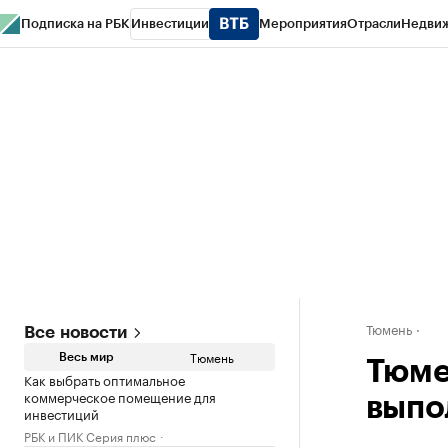
Подписка на РБК
Инвестиции
Мероприятия
Отрасли
Недви
РБК Life
Тренды
Визионеры
Национальные проекты
Город
Стиль
Кр
Конференции СПб
Спецпроекты
Проверка контрагентов
Политика
Тюмень
Все новости
Тюмень
Весь мир
Тюме
Как выбрать оптимальное
коммерческое помещение для
выпо
инвестиций
РБК и ПИК Серия плюс