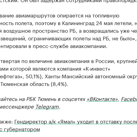
вание авиамаршрутов опирается на топливную
ость полета, поэтому в Калининград 24 мая летели, 
 воздушное пространство РБ, а возвращались уже че
звещений, ограничивающих полеты над РБ, не было»
нтировали в пресс-службе авиакомпании.
етвертая по величине авиакомпания в России, крупн
ами которой являются компания «К-инвест»
ефтегаз», 50,1%), Ханты-Мансийский автономный окр
 Тюменская область (8,4%).
айтесь на РБК Тюмень в соцсетях
«ВКонтакте»
,
Faceb
мессенджере
Telegram
.
также:
Гендиректор а/к «Ямал» уходит в отставку посл
 с губернатором