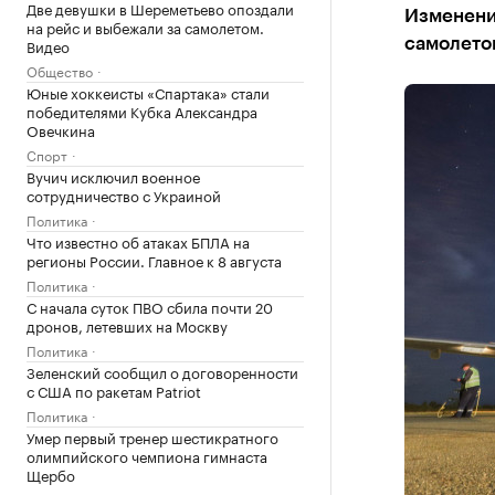
Две девушки в Шереметьево опоздали
Изменени
на рейс и выбежали за самолетом.
Видео
самолето
Общество
Юные хоккеисты «Спартака» стали
победителями Кубка Александра
Овечкина
Спорт
Вучич исключил военное
сотрудничество с Украиной
Политика
Что известно об атаках БПЛА на
регионы России. Главное к 8 августа
Политика
С начала суток ПВО сбила почти 20
дронов, летевших на Москву
Политика
Зеленский сообщил о договоренности
с США по ракетам Patriot
Политика
Умер первый тренер шестикратного
олимпийского чемпиона гимнаста
Щербо