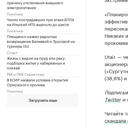
причину отключения внешнего
электропитания
«Планиро
Политика
Число пострадавших при атаке БПЛА
эффективн
на Ильский НПЗ выросло до шести
пересекая
Политика
Никаких и
Плющенко назвал радостью
возвращение Валиевой и Трусовой на
прокомме
турниры ISU
Спорт
Utair — ч
Жизнь с видом на пруд или реку:
подборка жилья у набережных и
акционер
пляжей
(«Сургутн
РБК и ПИК Серия плюс
(38,8%) и
В КСИР назвали условие открытия
Ормузского пролива
Политика
Подписыв
Twitter
и 
Загрузить еще
Читайте 
скандала