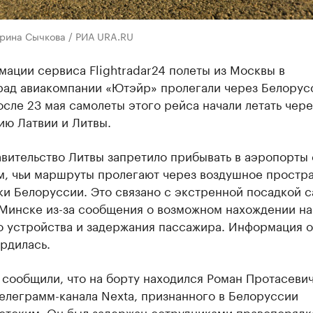
ерина Сычкова / РИА URA.RU
ации сервиса Flightradar24 полеты из Москвы в
рад авиакомпании «Ютэйр» пролегали через Белорус
сле 23 мая самолеты этого рейса начали летать чере
ию Латвии и Литвы.
авительство Литвы запретило прибывать в аэропорты
м, чьи маршруты пролегают через воздушное простр
и Белоруссии. Это связано с экстренной посадкой 
 Минске из-за сообщения о возможном нахождении на
о устройства и задержания пассажира. Информация 
рдилась.
сообщили, что на борту находился Роман Протасевич
елеграмм-канала Nexta, признанного в Белоруссии
стским. Он был задержан сотрудниками правопорядк