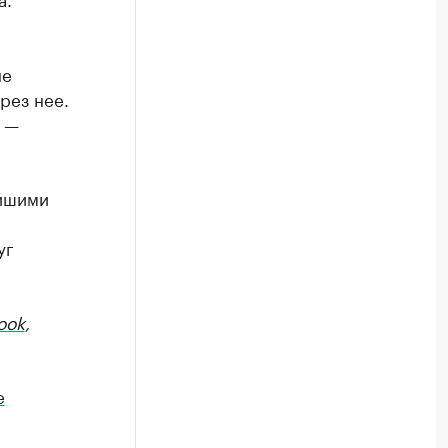
не
рез нее.
, —
ейшими
уг
ook
,
е