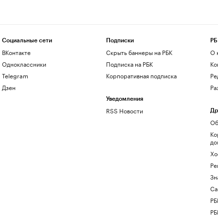
Социальные сети
Подписки
РБ
ВКонтакте
Скрыть баннеры на РБК
О 
Одноклассники
Подписка на РБК
Ко
Telegram
Корпоративная подписка
Ре
Дзен
Ра
Уведомления
RSS Новости
Др
Об
Ко
до
Хо
Ре
Зн
Са
РБ
РБ