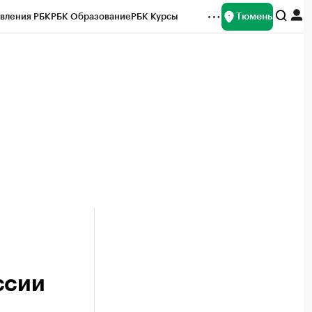
Тюмень
вления РБК
РБК Образование
РБК Курсы
рейтинги
Франшизы
Газета
Спецпроекты СПб
ты
ссии