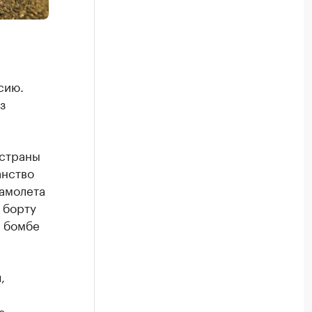
сию.
з
 страны
анство
самолета
 борту
о бомбе
,
а.