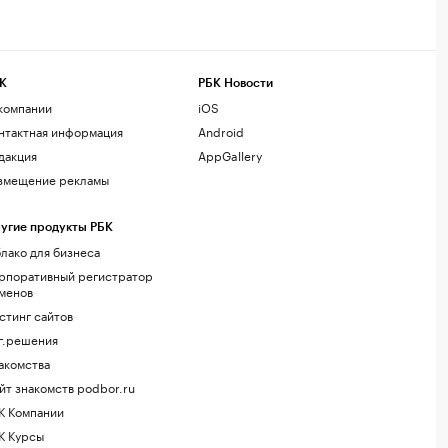
К
РБК Новости
компании
iOS
нтактная информация
Android
дакция
AppGallery
змещение рекламы
угие продукты РБК
лако для бизнеса
рпоративный регистратор
менов
стинг сайтов
г.решения
акомства
йт знакомств podbor.ru
К Компании
К Курсы