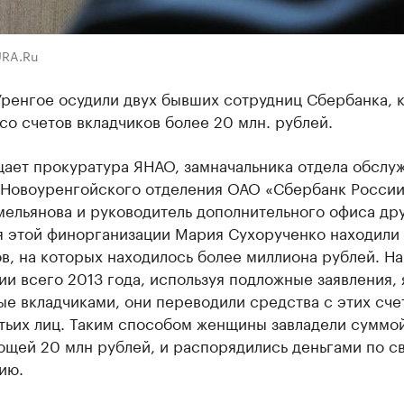
URA.Ru
Уренгое осудили двух бывших сотрудниц Сбербанка, 
со счетов вкладчиков более 20 млн. рублей.
щает прокуратура ЯНАО, замначальника отдела обслу
 Новоуренгойского отделения ОАО «Сбербанк Росси
мельянова и руководитель дополнительного офиса др
я этой финорганизации Мария Сухорученко находили 
в, на которых находилось более миллиона рублей. На
и всего 2013 года, используя подложные заявления,
е вкладчиками, они переводили средства с этих сче
тьих лиц. Таким способом женщины завладели суммой
щей 20 млн рублей, и распорядились деньгами по с
ию.