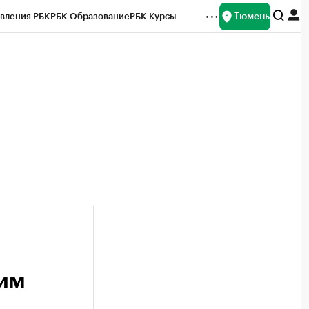
Тюмень
вления РБК
РБК Образование
РБК Курсы
рейтинги
Франшизы
Газета
Спецпроекты СПб
ты
им