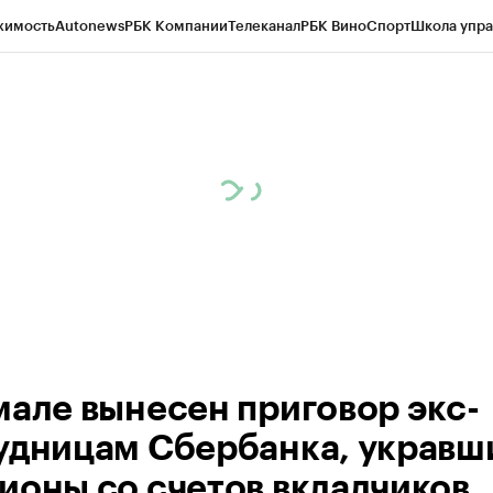
жимость
Autonews
РБК Компании
Телеканал
РБК Вино
Спорт
Школа упра
ипто
РБК Бизнес-среда
Дискуссионный клуб
Исследования
Кредитные 
Экономика
Бизнес
Технологии и медиа
Финансы
Рынок наличной валю
мале вынесен приговор экс-
удницам Сбербанка, укравш
ионы со счетов вкладчиков