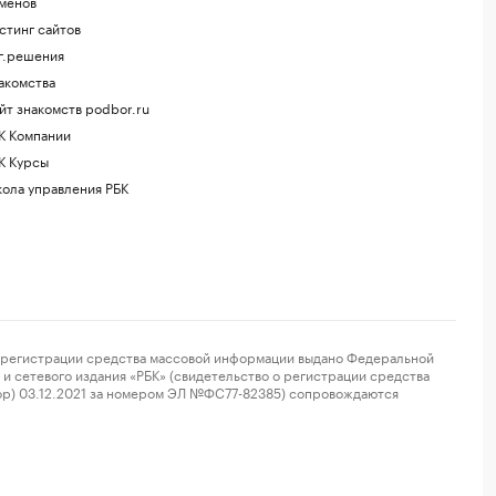
менов
стинг сайтов
г.решения
акомства
йт знакомств podbor.ru
К Компании
К Курсы
ола управления РБК
регистрации средства массовой информации выдано Федеральной
и сетевого издания «РБК» (свидетельство о регистрации средства
ор) 03.12.2021 за номером ЭЛ №ФС77-82385) сопровождаются