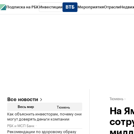
Подписка на РБК
Инвестиции
Мероприятия
Отрасли
Недви
РБК Life
Тренды
Визионеры
Национальные проекты
Город
Стиль
Кр
Конференции СПб
Спецпроекты
Проверка контрагентов
Политика
Тюмень
Все новости
Тюмень
Весь мир
На Я
Как объяснить инвесторам, почему они
могут доверять деньги компании
сотр
РБК и МСП Банк
Рекомендации по здоровому образу
милл