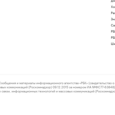
до
Хо
Ре
Зн
Са
РБ
РБ
Шк
ения и материалы информационного агентства «РБК» (свидетельство о 
овых коммуникаций (Роскомнадзор) 09.12.2015 за номером ИА №ФС77-63848) 
 связи, информационных технологий и массовых коммуникаций (Роскомнадз