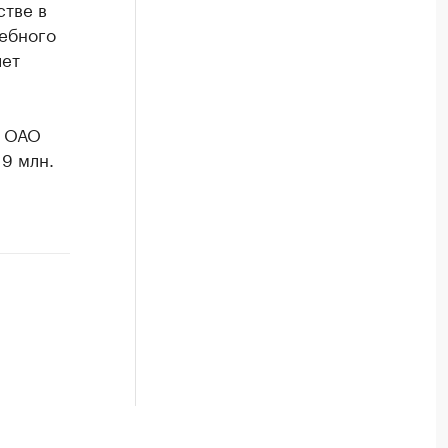
тве в
ебного
лет
я ОАО
9 млн.