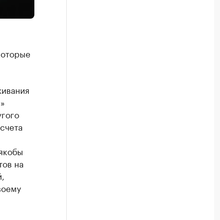
которые
живания
и»
угого
счета
 якобы
тов на
,
воему