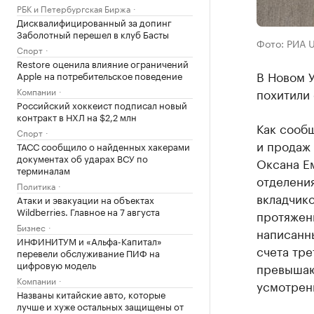
РБК и Петербургская Биржа
Дисквалифицированный за допинг
Заболотный перешел в клуб Басты
Фото: РИА 
Спорт
Restore оценила влияние ограничений
В Новом 
Apple на потребительское поведение
Компании
похитили 
Российский хоккеист подписал новый
контракт в НХЛ на $2,2 млн
Как сооб
Спорт
и продаж
ТАСС сообщило о найденных хакерами
документах об ударах ВСУ по
Оксана Е
терминалам
отделени
Политика
вкладчико
Атаки и эвакуации на объектах
Wildberries. Главное на 7 августа
протяжени
Бизнес
написанны
ИНФИНИТУМ и «Альфа-Капитал»
счета тре
перевели обслуживание ПИФ на
цифровую модель
превышаю
Компании
усмотрен
Названы китайские авто, которые
лучше и хуже остальных защищены от