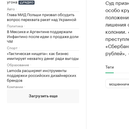
угона
Суд приз
РАДИО
Авто
особо кр
Глава МИД Польши призвал обсудить
положения
вопрос перехвата ракет над Украиной
лишения с
Политика
колонии.
В Мексике и Аргентине поддержали
Инфантино после идеи о продаже доли
преступл
ЧМ
«Сбербанк
Спорт
рублей», 
«Тактическая нищета»: как бизнес
имитирует нехватку денег ради выгоды
Образование
Теги
Lamoda расширяет инструменты
поддержки российских дизайнерских
брендов
мошенниче
Компании
Загрузить еще