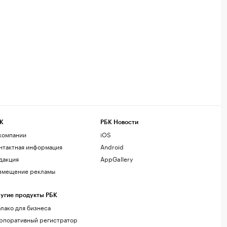
К
РБК Новости
компании
iOS
нтактная информация
Android
дакция
AppGallery
змещение рекламы
угие продукты РБК
лако для бизнеса
рпоративный регистратор