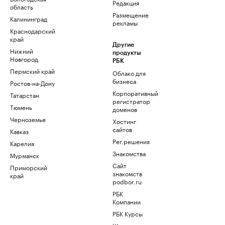
Редакция
область
Размещение
Калининград
рекламы
Краснодарский
край
Другие
Нижний
продукты
Новгород
РБК
Пермский край
Облако для
бизнеса
Ростов-на-Дону
Корпоративный
Татарстан
регистратор
Тюмень
доменов
Черноземье
Хостинг
сайтов
Кавказ
Рег.решения
Карелия
Знакомства
Мурманск
Сайт
Приморский
знакомств
край
podbor.ru
РБК
Компании
РБК Курсы