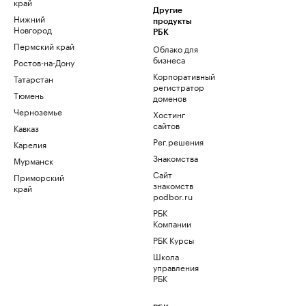
край
Другие
Нижний
продукты
Новгород
РБК
Пермский край
Облако для
бизнеса
Ростов-на-Дону
Корпоративный
Татарстан
регистратор
Тюмень
доменов
Черноземье
Хостинг
сайтов
Кавказ
Рег.решения
Карелия
Знакомства
Мурманск
Сайт
Приморский
знакомств
край
podbor.ru
РБК
Компании
РБК Курсы
Школа
управления
РБК