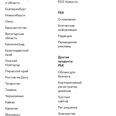
RSS Новости
и область
Екатеринбург
РБК
Новосибирск
О компании
Омск
Контактная
Башкортостан
информация
Вологодская
Редакция
область
Размещение
Калининград
рекламы
Краснодарский
край
Другие
Нижний
продукты
Новгород
РБК
Пермский край
Облако для
бизнеса
Ростов-на-Дону
Корпоративный
Татарстан
регистратор
Тюмень
доменов
Черноземье
Хостинг
сайтов
Кавказ
Рег.решения
Карелия
Знакомства
Мурманск