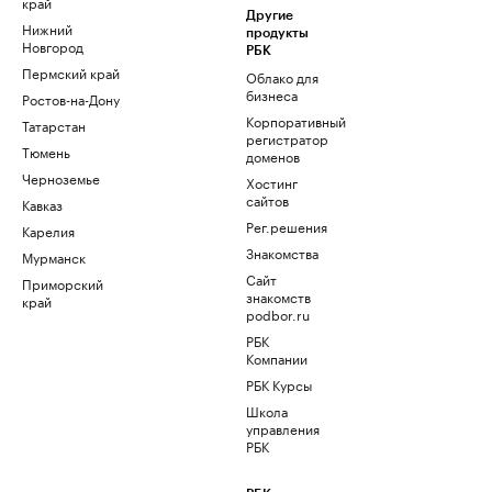
край
Другие
Нижний
продукты
Новгород
РБК
Пермский край
Облако для
бизнеса
Ростов-на-Дону
Корпоративный
Татарстан
регистратор
Тюмень
доменов
Черноземье
Хостинг
сайтов
Кавказ
Рег.решения
Карелия
Знакомства
Мурманск
Сайт
Приморский
знакомств
край
podbor.ru
РБК
Компании
РБК Курсы
Школа
управления
РБК