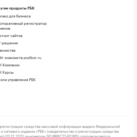
угие продукты РБК
лако для бизнеса
рпоративный регистратор
менов
стинг сайтов
г.решения
акомства
йт знакомств podbor.ru
К Компании
К Курсы
ола управления РБК
регистрации средства массовой информации выдано Федеральной
и сетевого издания «РБК» (свидетельство о регистрации средства
ор) 03.12.2021 за номером ЭЛ №ФС77-82385) сопровождаются