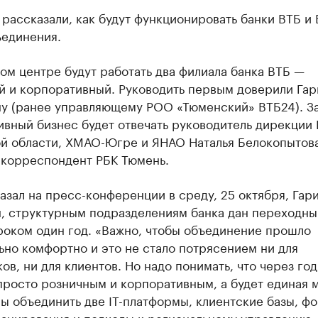
рассказали, как будут функционировать банки ВТБ и
ъединения.
ом центре будут работать два филиала банка ВТБ —
й и корпоративный. Руководить первым доверили Га
у (ранее управляющему РОО «Тюменский» ВТБ24). З
вный бизнес будет отвечать руководитель дирекции 
й области, ХМАО-Югре и ЯНАО Наталья Белокопытова
 корреспондент РБК Тюмень.
азал на пресс-конференции в среду, 25 октября, Гар
, структурным подразделениям банка дан переходны
роком один год. «Важно, чтобы объединение прошло
но комфортно и это не стало потрясением ни для
ов, ни для клиентов. Но надо понимать, что через го
просто розничным и корпоративным, а будет единая 
ы объединить две IT-платформы, клиентские базы, ф
ланирования и подходы к региональному управлению»