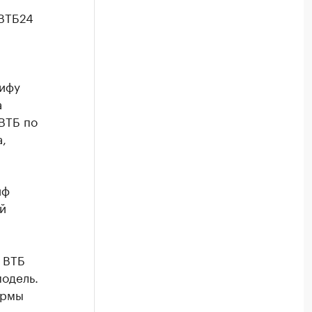
 ВТБ24
рифу
а
ВТБ по
,
иф
й
д ВТБ
модель.
ормы
, —