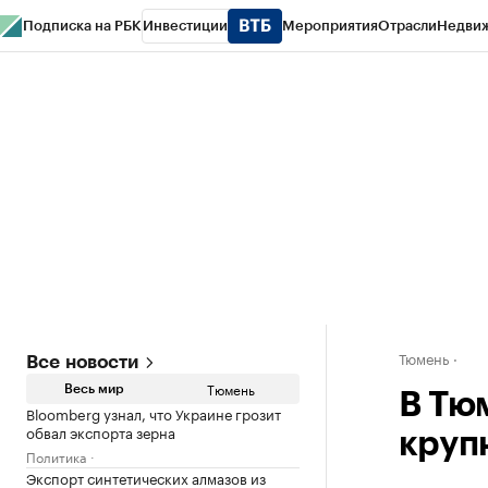
Подписка на РБК
Инвестиции
Мероприятия
Отрасли
Недви
РБК Life
Тренды
Визионеры
Национальные проекты
Город
Стиль
Кр
Конференции СПб
Спецпроекты
Проверка контрагентов
Политика
Тюмень
Все новости
Тюмень
Весь мир
В Тю
Bloomberg узнал, что Украине грозит
обвал экспорта зерна
круп
Политика
Экспорт синтетических алмазов из