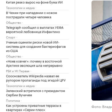
Китая резко вырос на фоне бума ИИ
Технологии и медиа
В Чехии при нападении с ножом
пострадали четыре человека
Общество
Telegraph сообщил о выплатах УЕФА
вероятной любовнице Инфантино
Спорт
Ученые оценили риски новой ИИ-
системы для создания бактериофагов
из США
Общество
«Ноев ковчег»: почему в восточной
Арктике эволюция шла непрерывно
РБК и УК Первая
Сооснователь Wikipedia назвал ее
рупором пропаганды под эгидой ЦРУ
Технологии и медиа
Зеленский встретился с президентом
Сербии Вучичем
Политика
Как устроены приватные террасы в
Фото: Влад
квартирах «Серии плюс»