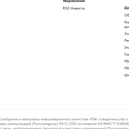
Уведомления
RSS Новости
Др
Об
Ко
до
Хо
Ре
Зн
Са
РБ
РБ
Шк
ения и материалы информационного агентства «РБК» (свидетельство о 
овых коммуникаций (Роскомнадзор) 09.12.2015 за номером ИА №ФС77-63848) 
 связи, информационных технологий и массовых коммуникаций (Роскомнадз