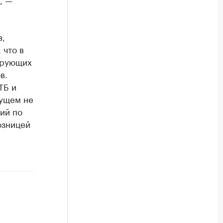
в,
 что в
ирующих
в.
ТБ и
дущем не
ний по
озницей