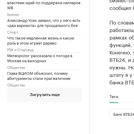
властями идей по поддержке селлеров
сообщил 
WB
Бизнес
Александр Усик заявил, что у него есть
По словам
«два варианта» для прощального боя
работающи
Спорт
рамках о
Что такое медленная жизнь и какую
роль в этом играет дерево
функций. 
РБК и Старквуд
Конечно, 
Метеоролог рассказала о погоде в
ВТБ24, и 
Москве на выходных
нужны. Но
Общество
Глава ВЦИОМ объяснил, почему
штату я 
абитуриенты стали прагматичнее
банка ВТБ
Общество
Загрузить еще
Теги
Банк ВТБ2