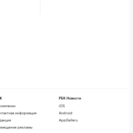
К
РБК Новости
компании
iOS
нтактная информация
Android
дакция
AppGallery
змещение рекламы