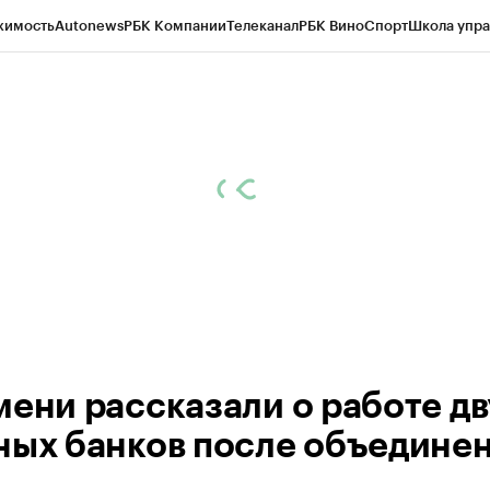
жимость
Autonews
РБК Компании
Телеканал
РБК Вино
Спорт
Школа упра
ипто
РБК Бизнес-среда
Дискуссионный клуб
Исследования
Кредитные 
Экономика
Бизнес
Технологии и медиа
Финансы
Рынок наличной валю
мени рассказали о работе дв
ных банков после объедине