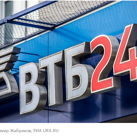
имир Жабриков, РИА URA.RU