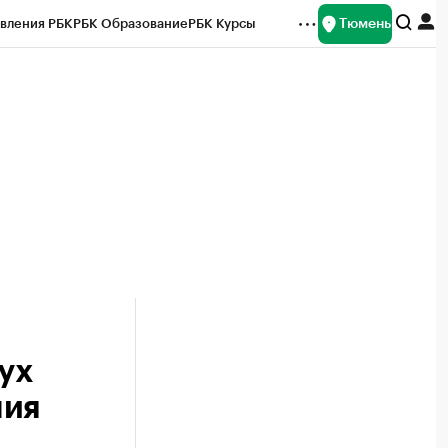
Тюмень
вления РБК
РБК Образование
РБК Курсы
рейтинги
Франшизы
Газета
Спецпроекты СПб
ты
ух
ния