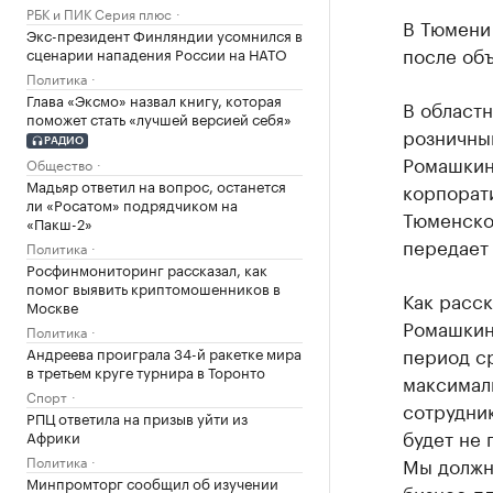
РБК и ПИК Серия плюс
В Тюмени 
Экс-президент Финляндии усомнился в
после об
сценарии нападения России на НАТО
Политика
Глава «Эксмо» назвал книгу, которая
В областн
поможет стать «лучшей версией себя»
розничны
РАДИО
Ромашкин
Общество
Мадьяр ответил на вопрос, останется
корпорати
ли «Росатом» подрядчиком на
Тюменско
«Пакш-2»
передает
Политика
Росфинмониторинг рассказал, как
помог выявить криптомошенников в
Как расск
Москве
Ромашкин
Политика
период с
Андреева проиграла 34-й ракетке мира
в третьем круге турнира в Торонто
максималь
Спорт
сотрудник
РПЦ ответила на призыв уйти из
будет не 
Африки
Политика
Мы должн
Минпромторг сообщил об изучении
бизнес-п