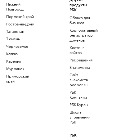
Другие
Нижний
продукты
Новгород
РБК
Пермский край
Облако для
бизнеса
Ростов-на-Дону
Корпоративный
Татарстан
регистратор
Тюмень
доменов
Черноземье
Хостинг
сайтов
Кавказ
Рег.решения
Карелия
Знакомства
Мурманск
Сайт
Приморский
знакомств
край
podbor.ru
РБК
Компании
РБК Курсы
Школа
управления
РБК
РБК