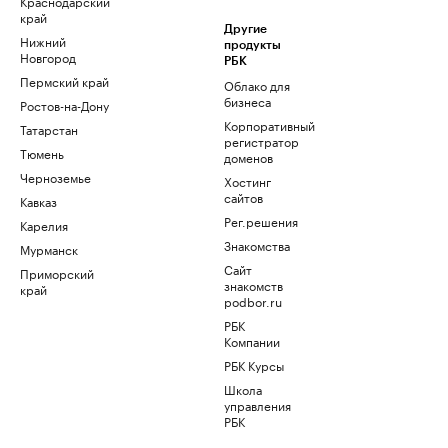
Краснодарский
край
Другие
Нижний
продукты
Новгород
РБК
Пермский край
Облако для
бизнеса
Ростов-на-Дону
Корпоративный
Татарстан
регистратор
Тюмень
доменов
Черноземье
Хостинг
сайтов
Кавказ
Рег.решения
Карелия
Знакомства
Мурманск
Сайт
Приморский
знакомств
край
podbor.ru
РБК
Компании
РБК Курсы
Школа
управления
РБК