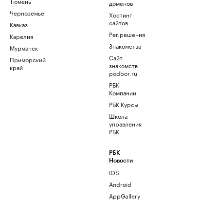
Тюмень
доменов
Черноземье
Хостинг
сайтов
Кавказ
Рег.решения
Карелия
Знакомства
Мурманск
Сайт
Приморский
знакомств
край
podbor.ru
РБК
Компании
РБК Курсы
Школа
управления
РБК
РБК
Новости
iOS
Android
AppGallery