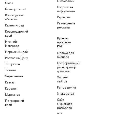
О компании
Омск
Контактная
Башкортостан
информация
Вологодская
Редакция
область
Размещение
Калининград
рекламы
Краснодарский
край
Другие
Нижний
продукты
Новгород
РБК
Пермский край
Облако для
бизнеса
Ростов-на-Дону
Корпоративный
Татарстан
регистратор
Тюмень
доменов
Черноземье
Хостинг
сайтов
Кавказ
Рег.решения
Карелия
Знакомства
Мурманск
Сайт
Приморский
знакомств
край
podbor.ru
РБК