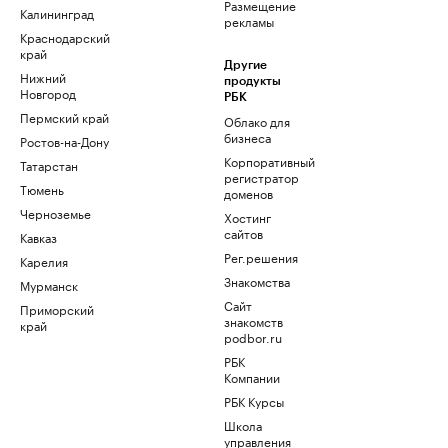
Размещение
Калининград
рекламы
Краснодарский
край
Другие
Нижний
продукты
Новгород
РБК
Пермский край
Облако для
бизнеса
Ростов-на-Дону
Корпоративный
Татарстан
регистратор
Тюмень
доменов
Черноземье
Хостинг
сайтов
Кавказ
Рег.решения
Карелия
Знакомства
Мурманск
Сайт
Приморский
знакомств
край
podbor.ru
РБК
Компании
РБК Курсы
Школа
управления