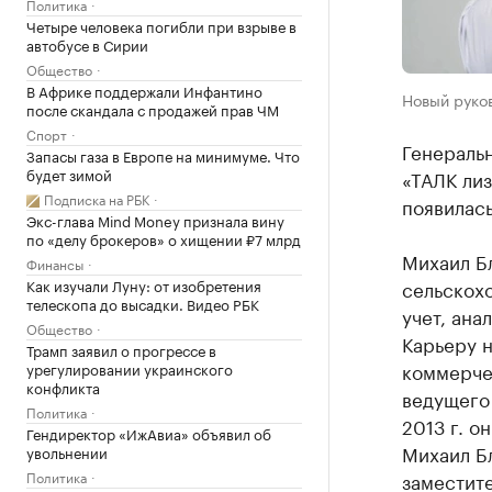
Политика
Четыре человека погибли при взрыве в
автобусе в Сирии
Общество
В Африке поддержали Инфантино
Новый руков
после скандала с продажей прав ЧМ
Спорт
Генераль
Запасы газа в Европе на минимуме. Что
будет зимой
«ТАЛК ли
Подписка на РБК
появилась
Экс-глава Mind Money признала вину
по «делу брокеров» о хищении ₽7 млрд
Михаил Б
Финансы
Как изучали Луну: от изобретения
сельскох
телескопа до высадки. Видео РБК
учет, ана
Общество
Карьеру 
Трамп заявил о прогрессе в
коммерчес
урегулировании украинского
конфликта
ведущего 
Политика
2013 г. о
Гендиректор «ИжАвиа» объявил об
Михаил Б
увольнении
Политика
заместите