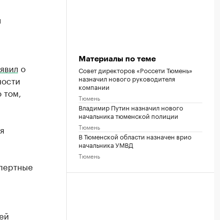
л
Материалы по теме
явил
о
Совет директоров «Россети Тюмень»
назначил нового руководителя
ности
компании
 том,
Тюмень
Владимир Путин назначил нового
начальника тюменской полиции
Тюмень
я
В Тюменской области назначен врио
начальника УМВД
Тюмень
спертные
ей