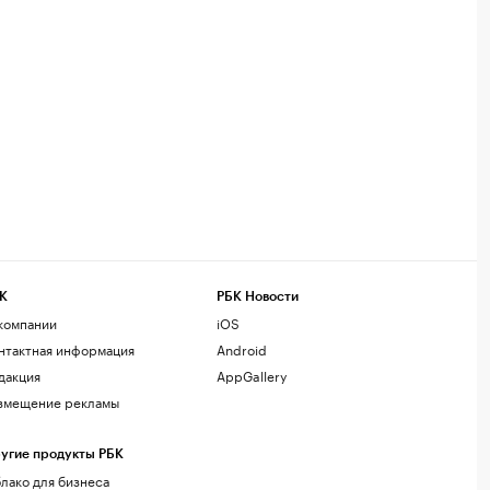
К
РБК Новости
компании
iOS
нтактная информация
Android
дакция
AppGallery
змещение рекламы
угие продукты РБК
лако для бизнеса