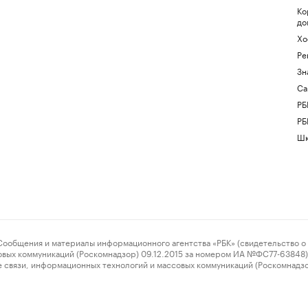
Ко
до
Хо
Ре
Зн
Са
РБ
РБ
Шк
ения и материалы информационного агентства «РБК» (свидетельство о 
овых коммуникаций (Роскомнадзор) 09.12.2015 за номером ИА №ФС77-63848) 
 связи, информационных технологий и массовых коммуникаций (Роскомнадз