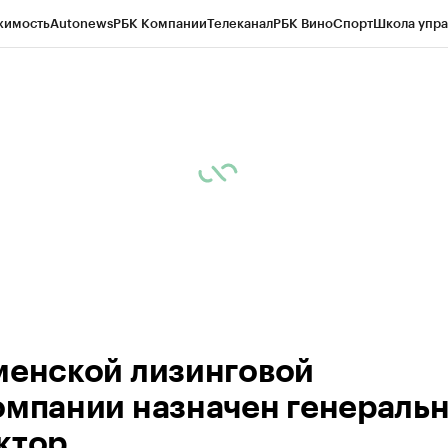
жимость
Autonews
РБК Компании
Телеканал
РБК Вино
Спорт
Школа упра
ипто
РБК Бизнес-среда
Дискуссионный клуб
Исследования
Кредитные 
Экономика
Бизнес
Технологии и медиа
Финансы
Рынок наличной валю
менской лизинговой
омпании назначен генераль
ктор