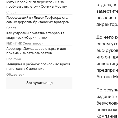
Матч Первой лиги перенесли из-за
отдела, в
проблем с вылетом «Сочи» в Москву
заместите
Спорт
назначен
Перешедший в «Лидс» Траффорд стал
самым дорогим британским вратарем
директор
Спорт
Как устроены приватные террасы в
До него 
квартирах «Серии плюс»
своем ухо
РБК и ПИК Серия плюс
Аэропорт Домодедово открыли для
экс-руков
приема и вылета самолетов
что он пр
Политика
инвестиц
Женщина и ребенок погибли во время
непогоды в Смоленске
предприн
Общество
Антона М
Загрузить еще
По резул
издания «
безуслов
сельскох
Компания 