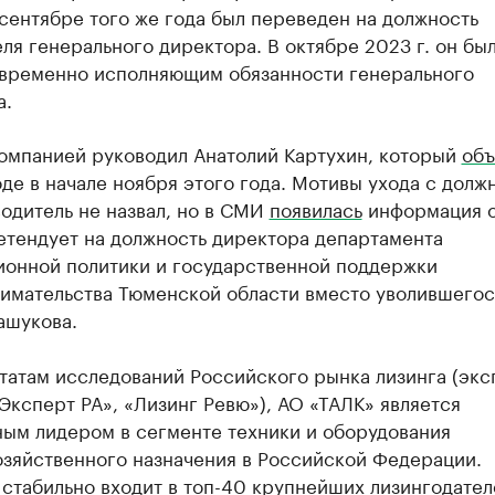
 сентябре того же года был переведен на должность
ля генерального директора. В октябре 2023 г. он бы
 временно исполняющим обязанности генерального
а.
компанией руководил Анатолий Картухин, который
объ
де в начале ноября этого года. Мотивы ухода с долж
одитель не назвал, но в СМИ
появилась
информация о
етендует на должность директора департамента
ионной политики и государственной поддержки
имательства Тюменской области вместо уволившегос
ашукова.
ьтатам исследований Российского рынка лизинга (эк
Эксперт РА», «Лизинг Ревю»), АО «ТАЛК» является
ным лидером в сегменте техники и оборудования
озяйственного назначения в Российской Федерации.
стабильно входит в топ-40 крупнейших лизингодател