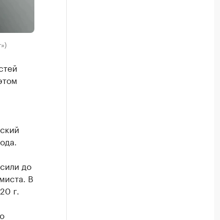
»)
стей
этом
рский
ода.
ысили до
миста. В
20 г.
о