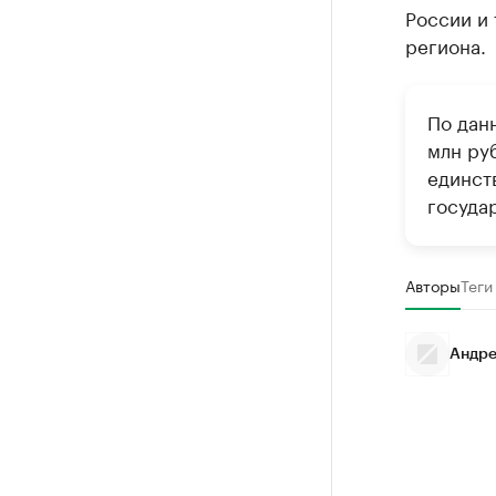
России и
региона.
По данн
млн руб
единст
госуда
Авторы
Теги
Андре