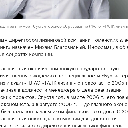
одитель иммеет бухгалтерское образование (Фото: «ТАЛК лизинг
ным директором лизинговой компании тюменских вла
зинг» назначен Михаил Благовисный. Информация об 
 в соцсетях компании.
лаговисный окончил Тюменскую государственную
озяйственную академию по специальности «Бухгалте
лиз и аудит». В АО «ТАЛК лизинг» он работает с 2005 г
начинал в должности менеджера отдела реализации
ких проектов. Спустя год, в марте 2006 г., его пов
экономиста, а в августе 2006 г. — до главного эконо
н был назначен начальником финансового отдела. С 20
лаговисный совмещал в компании две должности —
ля генерального директора и начальника финансовог