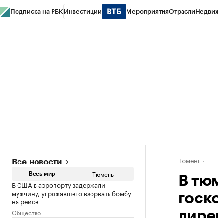
Подписка на РБК
Инвестиции
Мероприятия
Отрасли
Недви
РБК Life
Тренды
Визионеры
Национальные проекты
Город
Стиль
Кр
Конференции СПб
Спецпроекты
Проверка контрагентов
Политика
Тюмень
Все новости
Тюмень
Весь мир
В тю
В США в аэропорту задержали
мужчину, угрожавшего взорвать бомбу
госк
на рейсе
Общество
дире