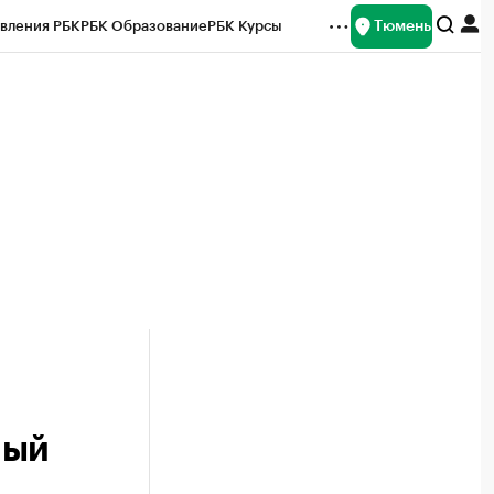
Тюмень
вления РБК
РБК Образование
РБК Курсы
рейтинги
Франшизы
Газета
Спецпроекты СПб
ты
ный