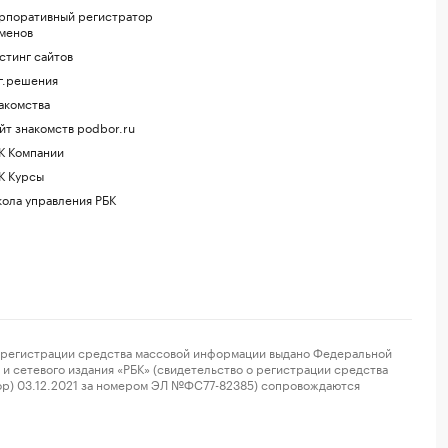
рпоративный регистратор
менов
стинг сайтов
г.решения
акомства
йт знакомств podbor.ru
К Компании
К Курсы
ола управления РБК
регистрации средства массовой информации выдано Федеральной
и сетевого издания «РБК» (свидетельство о регистрации средства
ор) 03.12.2021 за номером ЭЛ №ФС77-82385) сопровождаются