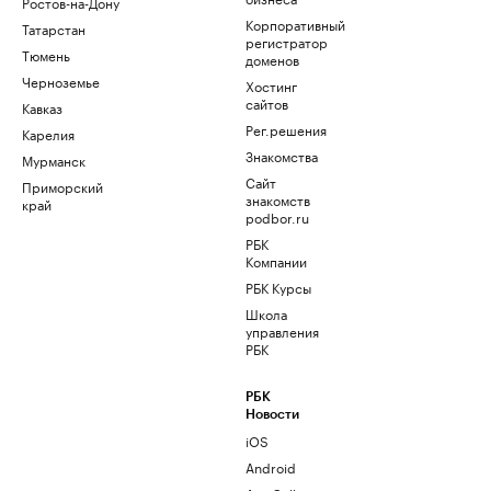
Ростов-на-Дону
Корпоративный
Татарстан
регистратор
Тюмень
доменов
Черноземье
Хостинг
сайтов
Кавказ
Рег.решения
Карелия
Знакомства
Мурманск
Сайт
Приморский
знакомств
край
podbor.ru
РБК
Компании
РБК Курсы
Школа
управления
РБК
РБК
Новости
iOS
Android