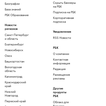
Скрыть баннеры
Биографии
на РБК
База знаний
Подписка на РБК
РБК Образование
Корпоративная
подписка
Новости
регионов
Уведомления
Санкт-Петербург
RSS Новости
и область
Екатеринбург
РБК
Новосибирск
О компании
Омск
Контактная
Башкортостан
информация
Вологодская
Редакция
область
Размещение
Калининград
рекламы
Краснодарский
край
Другие
Нижний
продукты
Новгород
РБК
Пермский край
Облако для
бизнеса