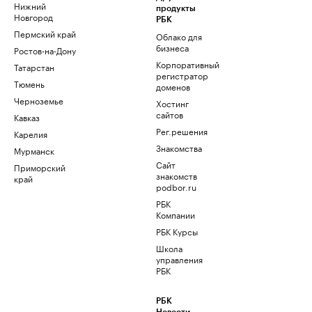
Нижний
продукты
Новгород
РБК
Пермский край
Облако для
бизнеса
Ростов-на-Дону
Корпоративный
Татарстан
регистратор
Тюмень
доменов
Черноземье
Хостинг
сайтов
Кавказ
Рег.решения
Карелия
Знакомства
Мурманск
Сайт
Приморский
знакомств
край
podbor.ru
РБК
Компании
РБК Курсы
Школа
управления
РБК
РБК