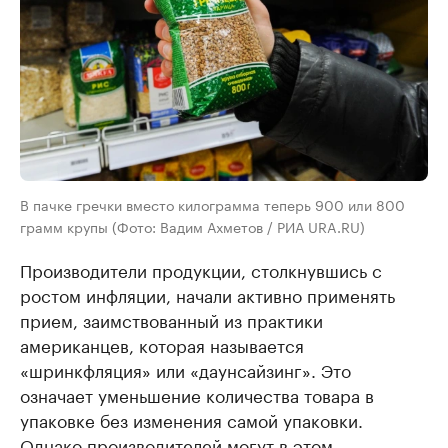
В пачке гречки вместо килограмма теперь 900 или 800
грамм крупы (Фото: Вадим Ахметов / РИА URA.RU)
Производители продукции, столкнувшись с
ростом инфляции, начали активно применять
прием, заимствованный из практики
американцев, которая называется
«шринкфляция» или «даунсайзинг». Это
означает уменьшение количества товара в
упаковке без изменения самой упаковки.
Однако производителей могут в этом