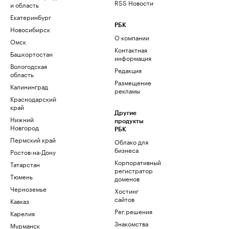
RSS Новости
и область
Екатеринбург
РБК
Новосибирск
О компании
Омск
Контактная
Башкортостан
информация
Вологодская
Редакция
область
Размещение
Калининград
рекламы
Краснодарский
край
Другие
Нижний
продукты
Новгород
РБК
Пермский край
Облако для
бизнеса
Ростов-на-Дону
Корпоративный
Татарстан
регистратор
Тюмень
доменов
Черноземье
Хостинг
сайтов
Кавказ
Рег.решения
Карелия
Знакомства
Мурманск