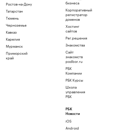
бизнеса
Ростов-на-Дону
Корпоративный
Татарстан
регистратор
Тюмень
доменов
Черноземье
Хостинг
сайтов
Кавказ
Рег.решения
Карелия
Знакомства
Мурманск
Сайт
Приморский
знакомств
край
podbor.ru
РБК
Компании
РБК Курсы
Школа
управления
РБК
РБК
Новости
iOS
Android