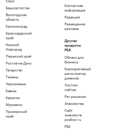
Омск
Контактная
Башкортостан
информация
Вологодская
Редакция
область
Размещение
Калининград
рекламы
Краснодарский
край
Другие
Нижний
продукты
Новгород
РБК
Пермский край
Облако для
бизнеса
Ростов-на-Дону
Корпоративный
Татарстан
регистратор
Тюмень
доменов
Черноземье
Хостинг
сайтов
Кавказ
Рег.решения
Карелия
Знакомства
Мурманск
Сайт
Приморский
знакомств
край
podbor.ru
РБК