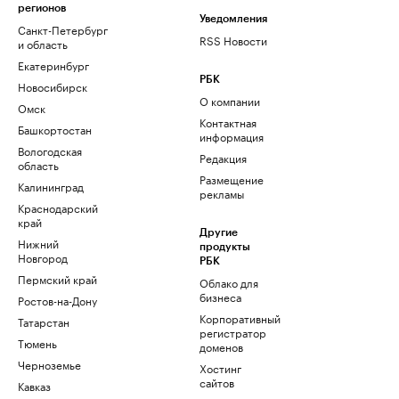
регионов
Уведомления
Санкт-Петербург
RSS Новости
и область
Екатеринбург
РБК
Новосибирск
О компании
Омск
Контактная
Башкортостан
информация
Вологодская
Редакция
область
Размещение
Калининград
рекламы
Краснодарский
край
Другие
Нижний
продукты
Новгород
РБК
Пермский край
Облако для
бизнеса
Ростов-на-Дону
Корпоративный
Татарстан
регистратор
Тюмень
доменов
Черноземье
Хостинг
сайтов
Кавказ