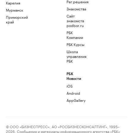
Рег.решения
Карелия
Знакомства
Мурманск
Сайт
Приморский
знакомств
край
podbor.ru
РБК
Компании
РБК Курсы
Школа
управления
РБК
РБК
Новости
iOS
Android
AppGallery
© ООО «БИЗНЕСПРЕСС», АО «РОСБИЗНЕСКОНСАЛТИНГ», 1995–
2026. Сообщения и материалы информационного агентства «РБК»