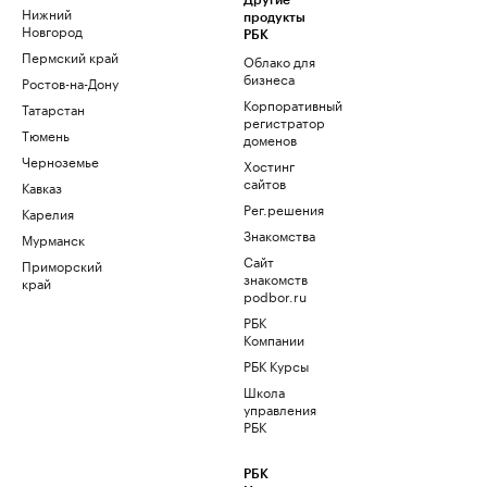
Другие
Нижний
продукты
Новгород
РБК
Пермский край
Облако для
бизнеса
Ростов-на-Дону
Корпоративный
Татарстан
регистратор
Тюмень
доменов
Черноземье
Хостинг
сайтов
Кавказ
Рег.решения
Карелия
Знакомства
Мурманск
Сайт
Приморский
знакомств
край
podbor.ru
РБК
Компании
РБК Курсы
Школа
управления
РБК
РБК