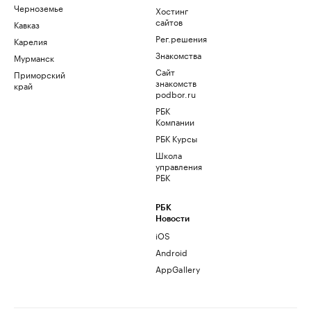
Черноземье
Хостинг
сайтов
Кавказ
Рег.решения
Карелия
Знакомства
Мурманск
Сайт
Приморский
знакомств
край
podbor.ru
РБК
Компании
РБК Курсы
Школа
управления
РБК
РБК
Новости
iOS
Android
AppGallery