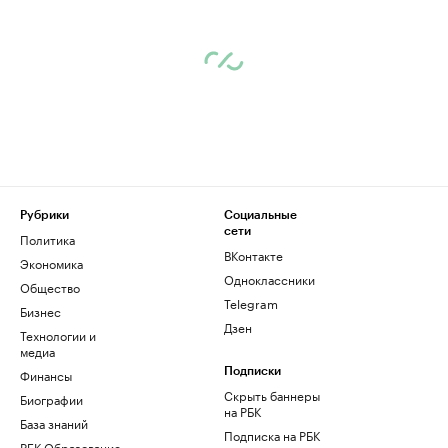
Рубрики
Социальные
сети
Политика
ВКонтакте
Экономика
Одноклассники
Общество
Telegram
Бизнес
Дзен
Технологии и
медиа
Финансы
Подписки
Скрыть баннеры
Биографии
на РБК
База знаний
Подписка на РБК
РБК Образование