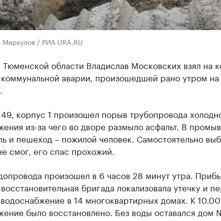
ь Меркулов / РИА URA.RU
 Тюменской области Владислав Московских взял на к
 коммунальной аварии, произошедшей рано утром на 
.
 49, корпус 1 произошел порыв трубопровода холодн
ения из-за чего во дворе размыло асфальт. В промыв
ь и пешеход – пожилой человек. Самостоятельно выб
е смог, его спас прохожий.
допровода произошел в 6 часов 28 минут утра. Приб
восстановительная бригада локализовала утечку и п
водоснабжение в 14 многоквартирных домах. К 10.00
жение было восстановлено. Без воды оставался дом 