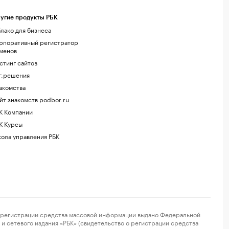
угие продукты РБК
лако для бизнеса
рпоративный регистратор
менов
стинг сайтов
г.решения
акомства
йт знакомств podbor.ru
К Компании
К Курсы
ола управления РБК
регистрации средства массовой информации выдано Федеральной
и сетевого издания «РБК» (свидетельство о регистрации средства