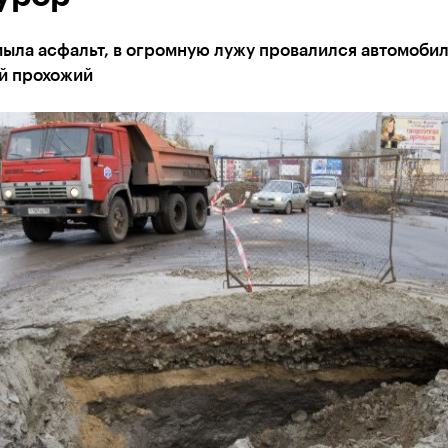
ыла асфальт, в огромную лужу провалился автомобил
й прохожий