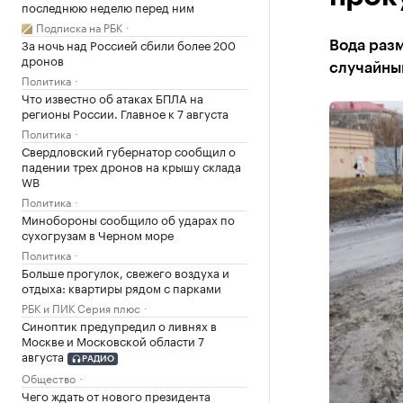
последнюю неделю перед ним
Подписка на РБК
За ночь над Россией сбили более 200
Вода разм
дронов
случайны
Политика
Что известно об атаках БПЛА на
регионы России. Главное к 7 августа
Политика
Свердловский губернатор сообщил о
падении трех дронов на крышу склада
WB
Политика
Минобороны сообщило об ударах по
сухогрузам в Черном море
Политика
Больше прогулок, свежего воздуха и
отдыха: квартиры рядом с парками
РБК и ПИК Серия плюс
Синоптик предупредил о ливнях в
Москве и Московской области 7
августа
РАДИО
Общество
Чего ждать от нового президента