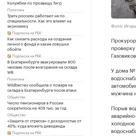
Колумбии по прозвищу Тигр
Политика
Треть россиян работают не по
специальности. Как это влияет на
Фото: Игор
экономику
Подписка на РБК
Как снизить расходы на создание
Прокурор
личного фонда и какие ловушки
проверку
обойти
Газовиков
Подписка на РБК
В Екатеринбурге эвакуировали 800
человек после возгорания на складе
У дома №
WB
водоснабж
Политика
автомобил
Wildberries сообщила о пожаре на
складе в Екатеринбурге после атаки
мужчина н
Общество
Число пенсионеров в России
Порыв во
сократилось на 409 тыс. за год
аварийно-
Общество
«Защита от стресса» с доходностью от
холодное 
40%: куда вложить дивиденды
водоснаб
Подписка на РБК