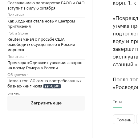
корп. 1, 
Соглашение о партнерстве ЕАЭС и ОАЭ
вступит в силу 6 октября
Политика
«Поврежде
Как Ходынка стала новым центром
утечка пр
притяжения
подтоплен
РБК и Stone
Reuters узнал о просьбе США
воду и пр
освободить осужденного в России
завершить
морпеха
эксплуат
Политика
Премьера «Одиссеи» увеличила спрос
станций 
на поэму Гомера в России
Общество
После тог
Назван топ-30 самых востребованных
бизнес-книг июля
«Росводо
РАДИО
Бизнес
Теги
Загрузить еще
Тюмень