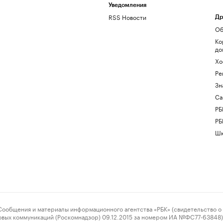
Уведомления
RSS Новости
Др
Об
Ко
до
Хо
Ре
Зн
Са
РБ
РБ
Шк
ения и материалы информационного агентства «РБК» (свидетельство о 
овых коммуникаций (Роскомнадзор) 09.12.2015 за номером ИА №ФС77-63848) 