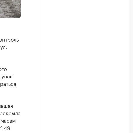
онтроль
ул.
ого
 упал
раться
ывшая
ерекрыла
 часам
№ 49