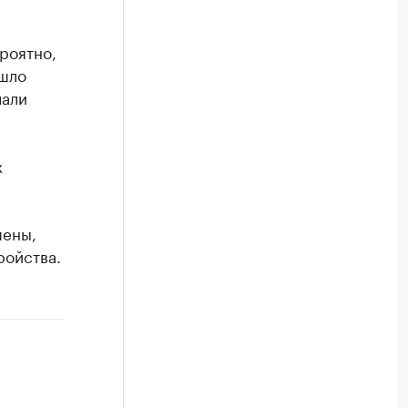
роятно,
ошло
чали
м
х
шены,
ройства.