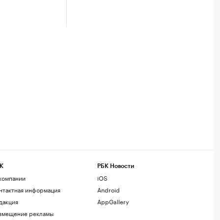
К
РБК Новости
компании
iOS
нтактная информация
Android
дакция
AppGallery
змещение рекламы