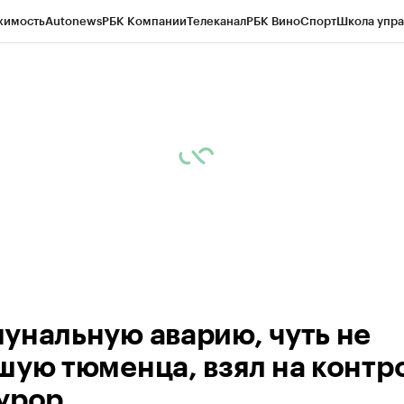
жимость
Autonews
РБК Компании
Телеканал
РБК Вино
Спорт
Школа упра
ипто
РБК Бизнес-среда
Дискуссионный клуб
Исследования
Кредитные 
Экономика
Бизнес
Технологии и медиа
Финансы
Рынок наличной валю
унальную аварию, чуть не
шую тюменца, взял на контр
урор