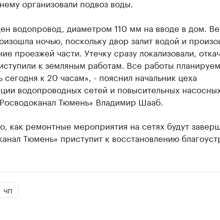
к нему организовали подвоз воды.
н водопровод, диаметром 110 мм на вводе в дом. Ве
оизошла ночью, поскольку двор залит водой и произ
ие проезжей части. Утечку сразу локализовали, отка
иступили к земляным работам. Все работы планируе
 сегодня к 20 часам», - пояснил начальник цеха
ации водопроводных сетей и повысительных насосны
«Росводоканал Тюмень» Владимир Шааб.
о, как ремонтные мероприятия на сетях будут завер
канал Тюмень» приступит к восстановлению благоуст
ЧП