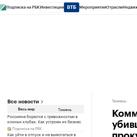
Подписка на РБК
Инвестиции
Мероприятия
Отрасли
Недви
РБК Life
Тренды
Визионеры
Национальные проекты
Город
Стиль
Кр
Конференции СПб
Спецпроекты
Проверка контрагентов
Политика
Тюмень
Все новости
Тюмень
Весь мир
Комм
Россияне борются с тревожностью в
конных клубах. Как устроен их бизнес
убив
Подписка на РБК
Как уйти в отпуск и не вымотаться в
прок