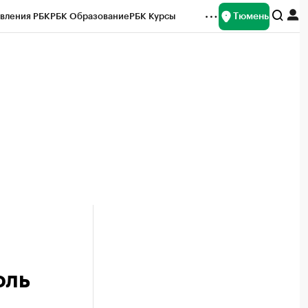
Тюмень
вления РБК
РБК Образование
РБК Курсы
рейтинги
Франшизы
Газета
Спецпроекты СПб
ты
оль