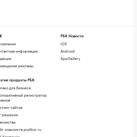
К
РБК Новости
компании
iOS
нтактная информация
Android
дакция
AppGallery
змещение рекламы
угие продукты РБК
лако для бизнеса
рпоративный регистратор
менов
стинг сайтов
г.решения
акомства
йт знакомств podbor.ru
К Компании