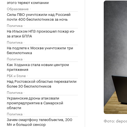
этого теряют компании
Образование
Силы ПВО уничтожили над Россией
почти 400 беспилотников за ночь
Политика
На Ильском НПЗ произошел пожар из-
за атаки БПЛА
Политика
На подлете к Москве уничтожили три
беспилотника
Политика
Как Ходынка стала новым центром
притяжения
РБК и Stone
Над Ростовской областью перехватили
более 30 беспилотников
Политика
Украинские дроны атаковали
промпредприятие в Самарской
области
Политика
Зачем смартфону телеобъектив, 200
Фото: depo
Мп и большой сенсор