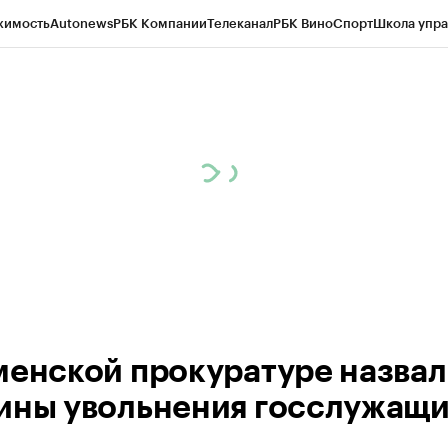
жимость
Autonews
РБК Компании
Телеканал
РБК Вино
Спорт
Школа упра
ипто
РБК Бизнес-среда
Дискуссионный клуб
Исследования
Кредитные 
Экономика
Бизнес
Технологии и медиа
Финансы
Рынок наличной валю
менской прокуратуре назва
ины увольнения госслужащ