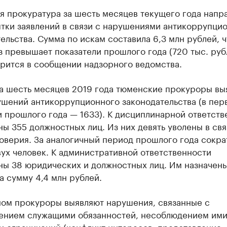
 прокуратура за шесть месяцев текущего года напра
ятки заявлений в связи с нарушениями антикоррупци
ельства. Сумма по искам составила 6,3 млн рублей, ч
з превышает показатели прошлого года (720 тыс. руб
орится в сообщении надзорного ведомства.
за шесть месяцев 2019 года тюменские прокуроры вы
ушений антикоррупционного законодательства (в пер
 прошлого года — 1633). К дисциплинарной ответств
ы 355 должностных лиц. Из них девять уволены в свя
оверия. За аналогичный период прошлого года сокра
ух человек. К административной ответственности
ны 38 юридических и должностных лиц. Им назначен
 сумму 4,4 млн рублей.
ном прокуроры выявляют нарушения, связанные с
ением служащими обязанностей, несоблюдением им
и ограничений (конфликт интересов, представление