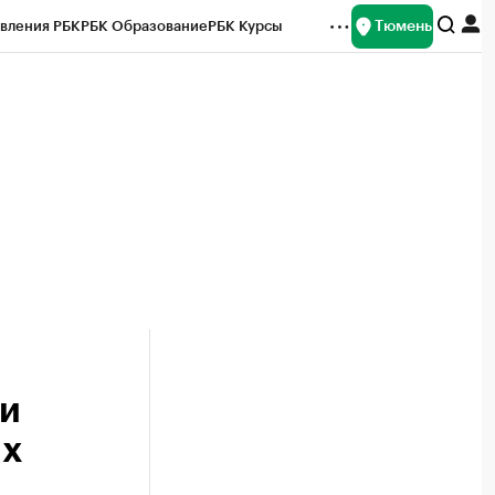
Тюмень
вления РБК
РБК Образование
РБК Курсы
рейтинги
Франшизы
Газета
Спецпроекты СПб
ты
ли
их