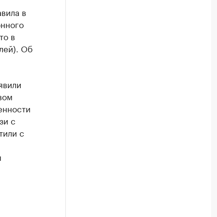
вила в
онного
то в
лей). Об
явили
вом
енности
зи с
тили с
ы
и