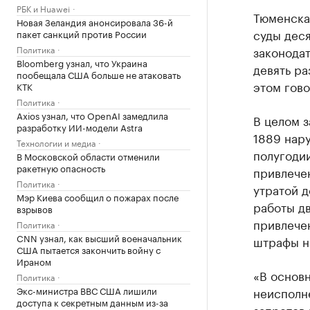
РБК и Huawei
Тюменская
Новая Зеландия анонсировала 36-й
суды дес
пакет санкций против России
Политика
законодат
Bloomberg узнал, что Украина
девять ра
пообещала США больше не атаковать
этом гов
КТК
Политика
Axios узнал, что OpenAI замедлила
В целом 
разработку ИИ-модели Astra
1889 нар
Технологии и медиа
полугодии
В Московской области отменили
ракетную опасность
привлечен
Политика
утратой д
Мэр Киева сообщил о пожарах после
работы дв
взрывов
привлече
Политика
CNN узнал, как высший военачальник
штрафы на
США пытается закончить войну с
Ираном
«В основ
Политика
Экс-министра ВВС США лишили
неисполн
доступа к секретным данным из-за
запретов 