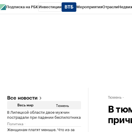
Подписка на РБК
Инвестиции
Мероприятия
Отрасли
Недви
РБК Life
Тренды
Визионеры
Национальные проекты
Город
Стиль
Кр
Конференции СПб
Спецпроекты
Проверка контрагентов
Политика
Тюмень
Все новости
Тюмень
Весь мир
В тю
В Липецкой области двое мужчин
пострадали при падении беспилотника
прич
Политика
Женщинам платят меньше. Что из-за