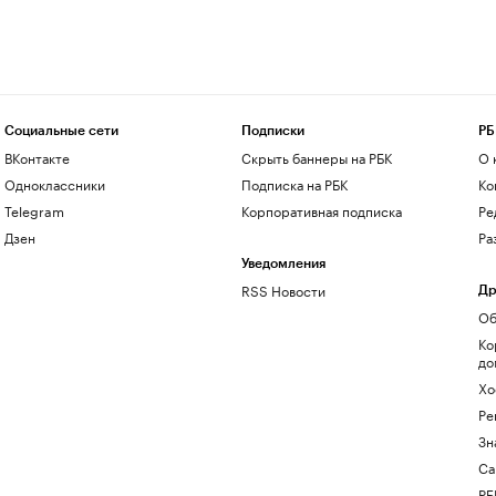
Социальные сети
Подписки
РБ
ВКонтакте
Скрыть баннеры на РБК
О 
Одноклассники
Подписка на РБК
Ко
Telegram
Корпоративная подписка
Ре
Дзен
Ра
Уведомления
RSS Новости
Др
Об
Ко
до
Хо
Ре
Зн
Са
РБ