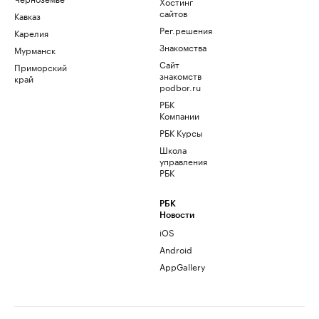
Хостинг
сайтов
Кавказ
Рег.решения
Карелия
Знакомства
Мурманск
Сайт
Приморский
знакомств
край
podbor.ru
РБК
Компании
РБК Курсы
Школа
управления
РБК
РБК
Новости
iOS
Android
AppGallery