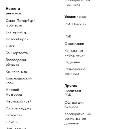
подписка
Новости
регионов
Уведомления
Санкт-Петербург
RSS Новости
и область
Екатеринбург
РБК
Новосибирск
О компании
Омск
Контактная
Башкортостан
информация
Вологодская
Редакция
область
Размещение
Калининград
рекламы
Краснодарский
край
Другие
Нижний
продукты
Новгород
РБК
Пермский край
Облако для
бизнеса
Ростов-на-Дону
Корпоративный
Татарстан
регистратор
Тюмень
доменов
Черноземье