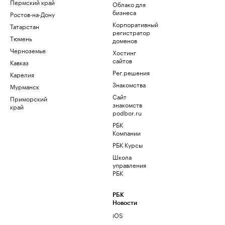
Пермский край
Облако для
бизнеса
Ростов-на-Дону
Корпоративный
Татарстан
регистратор
Тюмень
доменов
Черноземье
Хостинг
сайтов
Кавказ
Рег.решения
Карелия
Знакомства
Мурманск
Сайт
Приморский
знакомств
край
podbor.ru
РБК
Компании
РБК Курсы
Школа
управления
РБК
РБК
Новости
iOS