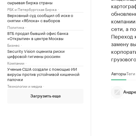
сырьевая биржа страны
картограф
РБК и Петербургская Биржа
обновлен
Верховный суд сообщил об иске о
компании.
снятии «Яблока» с выборов
Политика
сети, а п
ВТБ продал бывший офис банка
Переход к
«Открытие» в центре Москвы
замену в
Бизнес
корпорати
Security Vision оценила риски
цифровой гигиены россиян
грузового
Компании
Ученые США создали с помощью ИИ
Авторы
Теги
вирусы против устойчивой кишечной
палочки
Технологии и медиа
Андре
Загрузить еще