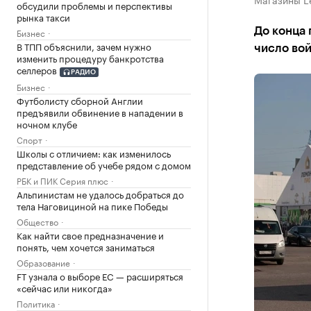
обсудили проблемы и перспективы
рынка такси
До конца 
Бизнес
В ТПП объяснили, зачем нужно
число во
изменить процедуру банкротства
селлеров
РАДИО
Бизнес
Футболисту сборной Англии
предъявили обвинение в нападении в
ночном клубе
Спорт
Школы с отличием: как изменилось
представление об учебе рядом с домом
РБК и ПИК Серия плюс
Альпинистам не удалось добраться до
тела Наговициной на пике Победы
Общество
Как найти свое предназначение и
понять, чем хочется заниматься
Образование
FT узнала о выборе ЕС — расширяться
«сейчас или никогда»
Политика