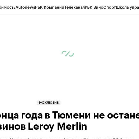
жимость
Autonews
РБК Компании
Телеканал
РБК Вино
Спорт
Школа упра
ипто
РБК Бизнес-среда
Дискуссионный клуб
Исследования
Кредитные 
Экономика
Бизнес
Технологии и медиа
Финансы
Рынок наличной валю
ЭКСКЛЮЗИВ
онца года в Тюмени не остан
зинов Leroy Merlin
roy Merlin в Тюмени станут «Лемана ПРО» до конца 2024 года