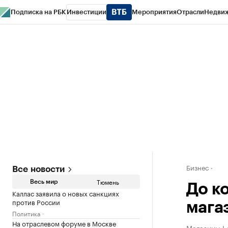
Подписка на РБК
Инвестиции
Мероприятия
Отрасли
Недви
РБК Life
Тренды
Визионеры
Национальные проекты
Город
Стиль
Кр
Конференции СПб
Спецпроекты
Проверка контрагентов
Политика
Бизнес
Все новости
Тюмень
Весь мир
До к
Каллас заявила о новых санкциях
против России
мага
Политика
На отраслевом форуме в Москве
Магазины Le