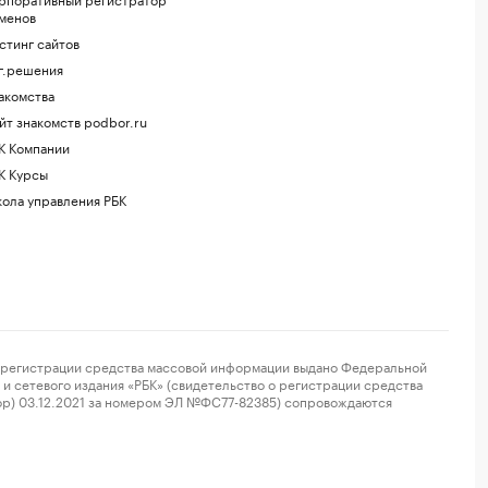
менов
стинг сайтов
г.решения
акомства
йт знакомств podbor.ru
К Компании
К Курсы
ола управления РБК
регистрации средства массовой информации выдано Федеральной
и сетевого издания «РБК» (свидетельство о регистрации средства
ор) 03.12.2021 за номером ЭЛ №ФС77-82385) сопровождаются