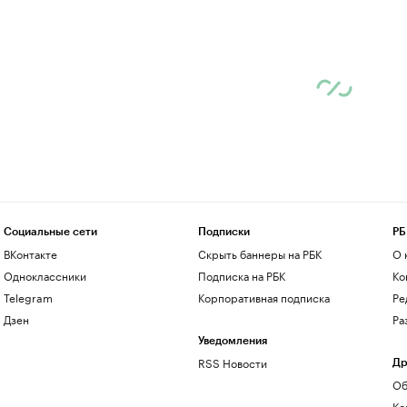
Социальные сети
Подписки
РБ
ВКонтакте
Скрыть баннеры на РБК
О 
Одноклассники
Подписка на РБК
Ко
Telegram
Корпоративная подписка
Ре
Дзен
Ра
Уведомления
RSS Новости
Др
Об
Ко