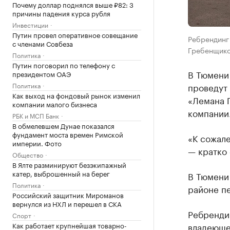
Почему доллар поднялся выше ₽82: 3
причины падения курса рубля
Инвестиции
Путин провел оперативное совещание
Ребрендинг 
с членами Совбеза
Гребенщико
Политика
Путин поговорил по телефону с
В Тюмени
президентом ОАЭ
Политика
проведут 
Как выход на фондовый рынок изменил
«Лемана 
компании малого бизнеса
компании
РБК и МСП Банк
В обмелевшем Дунае показался
фундамент моста времен Римской
«К сожале
империи. Фото
— кратко
Общество
В Ялте разминируют безэкипажный
катер, выброшенный на берег
В Тюмени 
Политика
районе пе
Российский защитник Мироманов
вернулся из НХЛ и перешел в СКА
Ребренд
Спорт
Как работает крупнейшая товарно-
владеющей