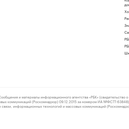
до
Хо
Ре
Зн
Са
РБ
РБ
Шк
ения и материалы информационного агентства «РБК» (свидетельство о 
овых коммуникаций (Роскомнадзор) 09.12.2015 за номером ИА №ФС77-63848) 
 связи, информационных технологий и массовых коммуникаций (Роскомнадз