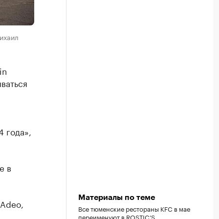
Михаил
in
ываться
и
4 года»,
е в
Материалы по теме
 Adeo,
Все тюменские рестораны KFC в мае
переименуют в ROSTIC’S