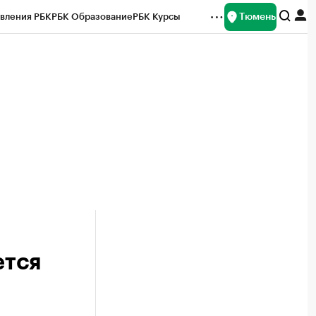
Тюмень
вления РБК
РБК Образование
РБК Курсы
рейтинги
Франшизы
Газета
Спецпроекты СПб
ты
ется