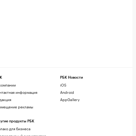
К
РБК Новости
компании
iOS
нтактная информация
Android
дакция
AppGallery
змещение рекламы
угие продукты РБК
лако для бизнеса
рпоративный регистратор