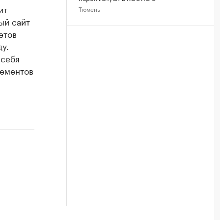
ит
Тюмень
ый сайт
етов
у.
 себя
лементов