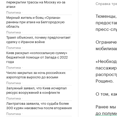
перекрытии трассы на Москву из-за
Справка тр
атаки
Политика
Тюменцы, 
Мирный житель и боец «Орлана»
предостав
ранены при атаке на Белгородскую
область
пресс-сл
Политика
Трамп объяснил, почему предпочитает
Ограниче
сделку с Ираном войне
мобилиза
Политика
Киев раскрыл «колоссальную сумму»
бюджетной помощи от Запада с 2022
«Необход
года
пассажиро
Политика
Число закрытых за ночь российских
распростр
аэропортов выросло до восьми
Рощино.
Политика
Залужный заявил, что Киев исчерпал
ресурс вооружений в конфликте
О том, ка
Политика
Лантратова заявила, что судьба более
Ранее мы
300 курян неизвестна после вторжения
до полум
Политика