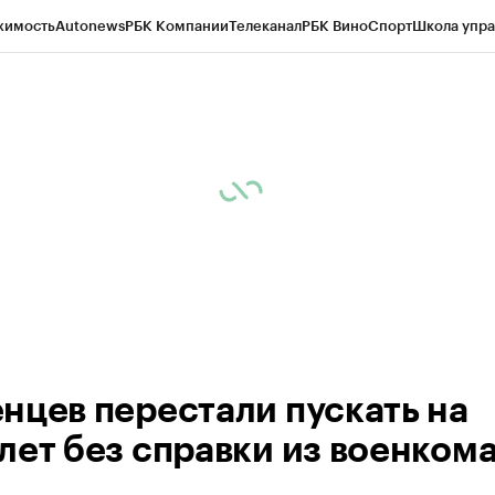
жимость
Autonews
РБК Компании
Телеканал
РБК Вино
Спорт
Школа упра
ипто
РБК Бизнес-среда
Дискуссионный клуб
Исследования
Кредитные 
Экономика
Бизнес
Технологии и медиа
Финансы
Рынок наличной валю
нцев перестали пускать на
лет без справки из военком