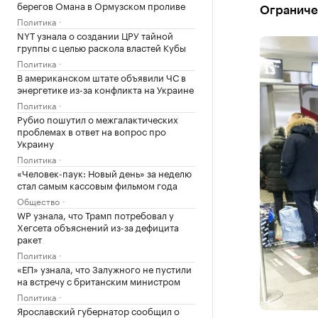
берегов Омана в Ормузском проливе
Ограниче
Политика
NYT узнала о создании ЦРУ тайной
группы с целью раскола властей Кубы
Политика
В американском штате объявили ЧС в
энергетике из-за конфликта на Украине
Политика
Рубио пошутил о межгалактических
проблемах в ответ на вопрос про
Украину
Политика
«Человек-паук: Новый день» за неделю
стал самым кассовым фильмом года
Общество
WP узнала, что Трамп потребовал у
Хегсета объяснений из-за дефицита
ракет
Политика
«ЕП» узнала, что Залужного не пустили
на встречу с британским министром
Политика
Ярославский губернатор сообщил о