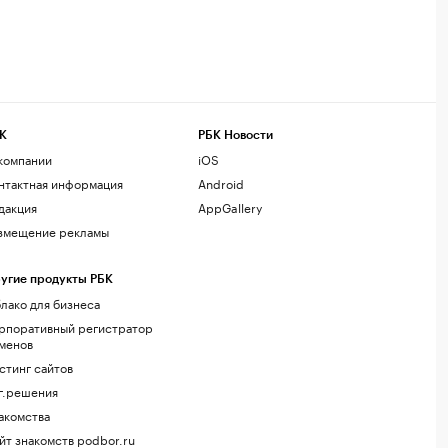
К
РБК Новости
компании
iOS
нтактная информация
Android
дакция
AppGallery
змещение рекламы
угие продукты РБК
лако для бизнеса
рпоративный регистратор
менов
стинг сайтов
г.решения
акомства
йт знакомств podbor.ru