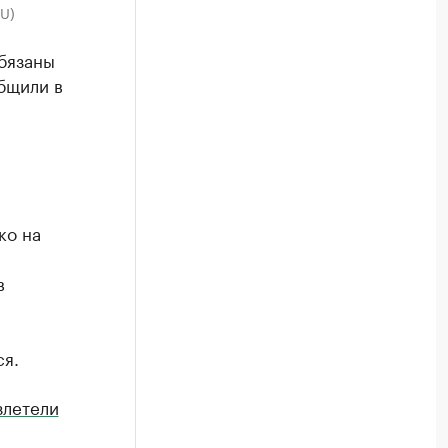
U)
бязаны
бщили в
ко на
в
ся.
злетели