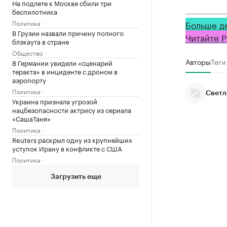
На подлете к Москве сбили три
беспилотника
Политика
Больше д
В Грузии назвали причину полного
Читайте Р
блэкаута в стране
Общество
Авторы
Теги
В Германии увидели «сценарий
теракта» в инциденте с дроном в
аэропорту
Политика
Светл
Украина признала угрозой
нацбезопасности актрису из сериала
«СашаТаня»
Политика
Reuters раскрыл одну из крупнейших
уступок Ирану в конфликте с США
Политика
Загрузить еще