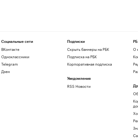
Социальные сети
Подписки
РБ
ВКонтакте
Скрыть баннеры на РБК
О 
Одноклассники
Подписка на РБК
Ко
Telegram
Корпоративная подписка
Ре
Дзен
Ра
Уведомления
RSS Новости
Др
Об
Ко
до
Хо
Ре
Зн
Са