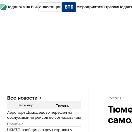
Подписка на РБК
Инвестиции
Мероприятия
Отрасли
Недви
РБК Life
Тренды
Визионеры
Национальные проекты
Город
Стиль
Кр
Конференции СПб
Спецпроекты
Проверка контрагентов
Политика
Тюмень
Все новости
Тюмень
Весь мир
Тюме
Аэропорт Домодедово перешел на
обслуживание рейсов по согласованию
само
Политика
UKMTO сообщило о двух взрывах у